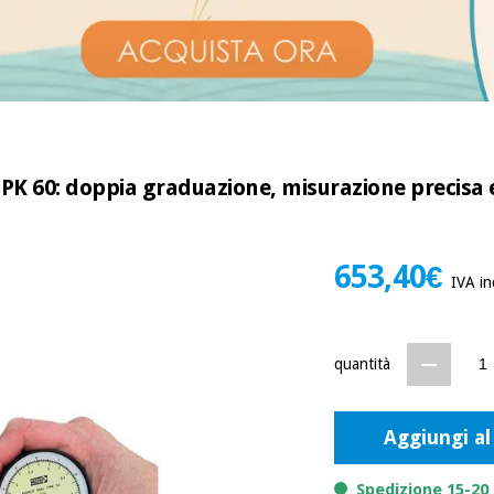
K 60: doppia graduazione, misurazione precisa e 
653,40€
IVA in
quantità
Aggiungi al
Spedizione 15-20 