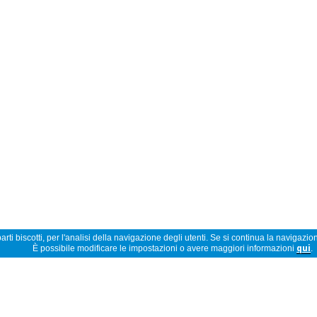
rti biscotti, per l'analisi della navigazione degli utenti. Se si continua la navigazion
È possibile modificare le impostazioni o avere maggiori informazioni
qui
.