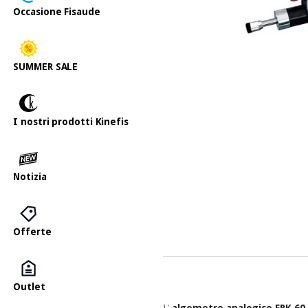
Occasione Fisaude
SUMMER SALE
I nostri prodotti Kinefis
Notizia
Offerte
Outlet
L'
algometro analogico FPK 60