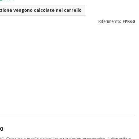
izione vengono calcolate nel carrello
Riferimento:
FPK60
60
nt''. Con una superficie circolare e un design ergonomico, il dispositivo