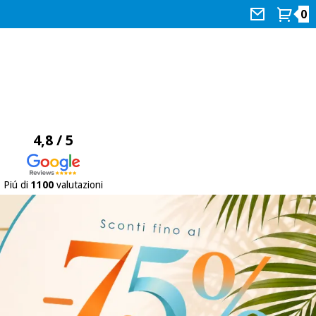
0
4,8 / 5
Piú di
1100
valutazioni