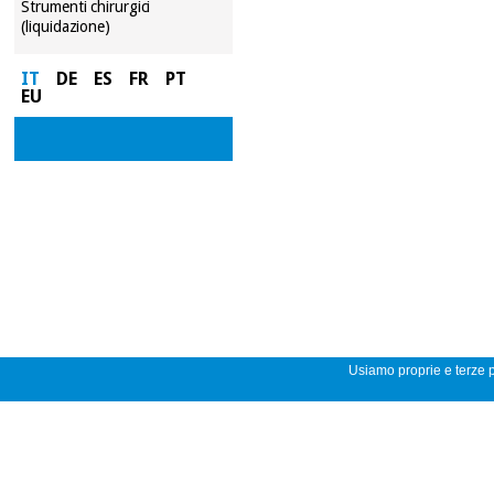
Strumenti chirurgici
(liquidazione)
IT
DE
ES
FR
PT
EU
Usiamo proprie e terze pa