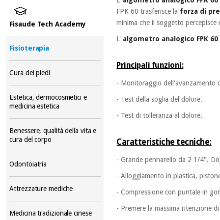
FPK 60 trasferisce la
forza di pr
minima che il soggetto percepisce
Fisaude Tech Academy
L'
algometro analogico FPK 60
Fisioterapia
Principali funzioni:
Cura dei piedi
- Monitoraggio dell'avanzamento d
Estetica, dermocosmetici e
- Test della soglia del dolore.
medicina estetica
- Test di tolleranza al dolore.
Benessere, qualità della vita e
cura del corpo
Caratteristiche tecniche:
- Grande pennarello da 2 1/4". Do
Odontoiatria
- Alloggiamento in plastica, pistone
Attrezzature mediche
- Compressione con puntale in go
- Premere la massima ritenzione di 
Medicina tradizionale cinese