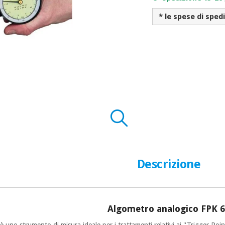
* le spese di sped
Descrizione
Algometro analogico FPK 
è uno strumento di misura ideale per i trattamenti relativi ai ''Trigger Poi