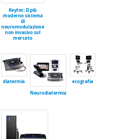
essenziale
pilates
per la
Keytec: Il più
protezione
moderno sistema
Sport
dei
di
e
coronavirus
neuromodulazione
giochi
non invasivo sul
mercato
Armadi
Aerobica,
sanitari
fitness e
pilates
Veterinario
Sport
Ortopedia
diatermia
ecografia
e
giochi
Neurodiatermia
Strumenti
chirurgici
(liquidazione)
Armadi
sanitari
Veterinario