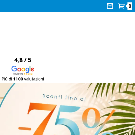
0
4,8 / 5
Piú di
1100
valutazioni