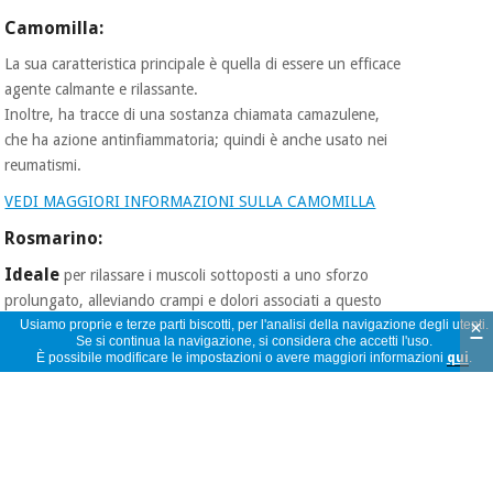
Camomilla:
La sua caratteristica principale è quella di essere un efficace
agente calmante e rilassante.
Inoltre, ha tracce di una sostanza chiamata camazulene,
che ha azione antinfiammatoria; quindi è anche usato nei
reumatismi.
VEDI MAGGIORI INFORMAZIONI SULLA CAMOMILLA
Rosmarino:
Ideale
per rilassare i muscoli sottoposti a uno sforzo
prolungato, alleviando crampi e dolori associati a questo
×
sforzo.​
Usiamo proprie e terze parti biscotti, per l'analisi della navigazione degli utenti.
Se si continua la navigazione, si considera che accetti l'uso.
È possibile modificare le impostazioni o avere maggiori informazioni
qui
.
VEDI MAGGIORI INFORMAZIONI SU ROSMARINO
Lavanda:
L'olio essenziale di lavanda è noto per le sue proprietà
calmanti, antinfiammatorie, purificanti, rigeneranti e
antisettiche.