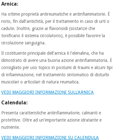
Arnica:
Ha ottime proprietà antireumatiche e antinfiammatorie. È
Ortopedia
noto, fin dall'antichità, per il trattamento in caso di urti o
cadute. Inoltre, grazie ai flavonoidi (sostanze che
tonificano il sistema circolatorio), è possibile favorire la
Strumenti
chirurgici
circolazione sanguigna.
(liquidazione)
Il costituente principale dell'arnica è l'elenalina, che ha
dimostrato di avere una buona azione antinfiammatoria. È
consigliato per uso topico in postumi di traumi e alcuni tipi
di infiammazione, nel trattamento sintomatico di disturbi
muscolari o articolari di natura reumatica.
VEDI MAGGIORI INFORMAZIONI SULL'ARNICA
Calendula:
Presenta caratteristiche antinfiammatorie, calmanti e
protettive. Oltre ad un'importante azione idratante e
nutriente.
VEDI MAGGIORI INFORMAZIONI SU CALENDULA