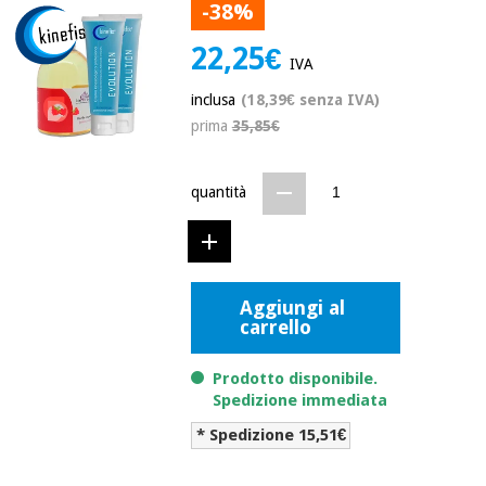
mediche
-38%
Odontoiatria
22,25€
Medicina
IVA
Notizia
Offerte
tradizionale
Attrezzature
cinese
inclusa
(18,39€ senza IVA)
mediche
prima
35,85€
Mobili
Outlet
Offerte
Medicina
clinici
quantità
tradizionale
cinese
Armadi
Fisaude
terapeutici
Outlet
Tech
Academy
Mobili
Materiale
Aggiungi al
clinici
essenziale
carrello
per la
Fisaude
protezione
Tech
Armadi
Prodotto disponibile.
dei
Academy
terapeutici
coronavirus
Spedizione immediata
* Spedizione 15,51€
Aerobica,
Materiale
fitness e