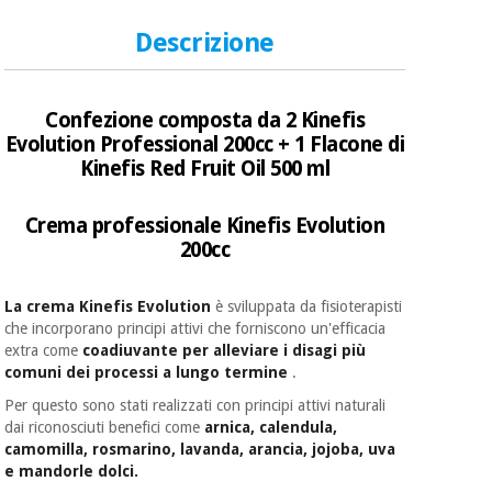
essenziale
pilates
per la
Descrizione
protezione
Sport
dei
e
coronavirus
giochi
Confezione composta da 2 Kinefis
Evolution Professional 200cc + 1 Flacone di
Armadi
Aerobica,
Kinefis Red Fruit Oil 500 ml
sanitari
fitness e
pilates
Crema professionale Kinefis Evolution
Veterinario
200cc
Sport
Ortopedia
e
La crema Kinefis Evolution
è sviluppata da fisioterapisti
giochi
che incorporano principi attivi che forniscono un'efficacia
Strumenti
extra come
coadiuvante per alleviare i disagi più
chirurgici
comuni dei processi a lungo termine
.
(liquidazione)
Armadi
Per questo sono stati realizzati con principi attivi naturali
sanitari
dai riconosciuti benefici come
arnica, calendula,
camomilla, rosmarino, lavanda, arancia, jojoba, uva
e mandorle dolci.
Veterinario