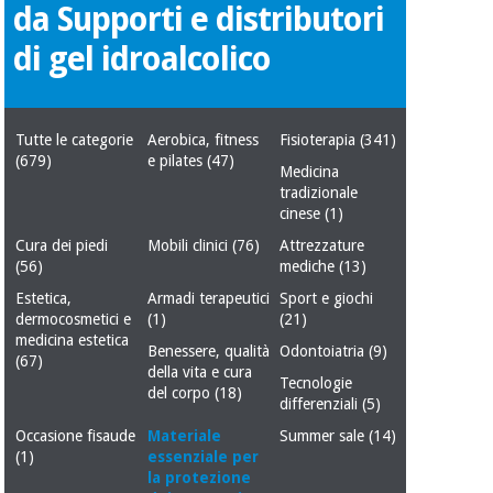
mediche
da Supporti e distributori
Odontoiatria
di gel idroalcolico
Medicina
Notizia
Offerte
tradizionale
Attrezzature
cinese
mediche
Tutte le categorie
Aerobica, fitness
Fisioterapia
(341)
Mobili
(679)
e pilates
(47)
Outlet
Offerte
Medicina
Medicina
clinici
tradizionale
tradizionale
cinese
(1)
cinese
Armadi
Fisaude
Cura dei piedi
Mobili clinici
(76)
Attrezzature
terapeutici
Outlet
Tech
(56)
mediche
(13)
Academy
Mobili
Estetica,
Armadi terapeutici
Sport e giochi
Materiale
clinici
dermocosmetici e
(1)
(21)
essenziale
medicina estetica
per la
Benessere, qualità
Odontoiatria
(9)
Fisaude
(67)
protezione
della vita e cura
Tech
Armadi
dei
Tecnologie
del corpo
(18)
Academy
terapeutici
coronavirus
differenziali
(5)
Occasione fisaude
Materiale
Summer sale
(14)
(1)
essenziale per
Aerobica,
Materiale
fitness e
la protezione