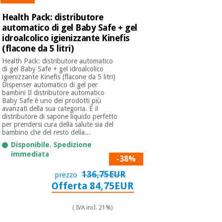
Health Pack: distributore
Ortopedia
automatico di gel Baby Safe + gel
idroalcolico igienizzante Kinefis
(flacone da 5 litri)
Strumenti
Health Pack: distributore automatico
chirurgici
di gel Baby Safe + gel idroalcolico
igienizzante Kinefis (flacone da 5 litri)
(liquidazione)
Dispenser automatico di gel per
bambini Il distributore automatico
Baby Safe è uno dei prodotti più
avanzati della sua categoria. È il
distributore di sapone liquido perfetto
per prendersi cura della salute sia del
bambino che del resto della...
Disponibile. Spedizione
immediata
-38%
136,75EUR
prezzo
Offerta 84,75EUR
( IVA incl. 21%)