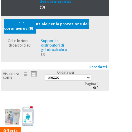
essenziale
pilates
dei coronavirus
per la
(9)
protezione
Sport
dei
e
Materiale essenziale per la protezione dei
coronavirus
giochi
coronavirus
(9)
Gel e lozioni
Supporti e
Armadi
Aerobica,
idroalcolici
(6)
distributori di
sanitari
fitness e
gel idroalcolico
(3)
pilates
Veterinario
3 prodotti
Ordina per
Sport
Visualizza
Ortopedia
come
e
Pagina
1
giochi
di 1
Strumenti
chirurgici
(liquidazione)
Armadi
sanitari
Veterinario
Offerta