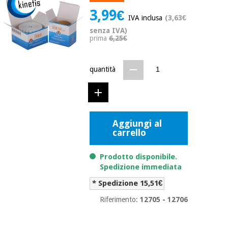
mediche
Odontoiatria
3,99€
IVA inclusa
(3,63€
Medicina
senza IVA)
Notizia
Offerte
tradizionale
prima
6,25€
Attrezzature
cinese
mediche
quantità
Mobili
Outlet
Offerte
Medicina
clinici
tradizionale
cinese
Armadi
Fisaude
terapeutici
Outlet
Aggiungi al
Tech
carrello
Academy
Mobili
Materiale
clinici
essenziale
Prodotto disponibile.
per la
Fisaude
Spedizione immediata
protezione
Tech
Armadi
dei
* Spedizione 15,51€
Academy
terapeutici
coronavirus
Riferimento:
12705 - 12706
Aerobica,
Materiale
fitness e