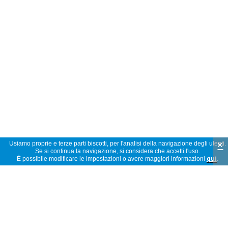
×
Usiamo proprie e terze parti biscotti, per l'analisi della navigazione degli utenti.
Se si continua la navigazione, si considera che accetti l'uso.
È possibile modificare le impostazioni o avere maggiori informazioni
qui
.