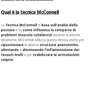
Qual è la tecnica McConnell
Ortopedia
La
Tecnica McConnell
si
basa
sull'analisi della
Strumenti
postura
e su
come influenza
la comparsa di
chirurgici
problemi muscolo-scheletrici
durante le attività
(liquidazione)
dinamiche. McConnell utilizza questa tecnica anche per
riposizionare
le diverse
strutture anatomiche,
alleviando
e
diminuendo
l'infiammazione dei
tessuti molli
o per
stabilizzare le articolazioni
colpite.