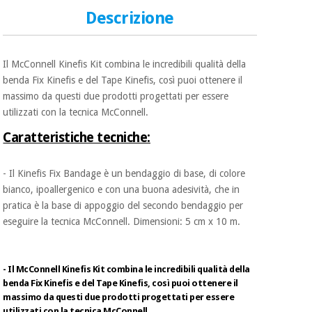
essenziale
pilates
Descrizione
per la
protezione
Sport
dei
e
coronavirus
giochi
Il McConnell Kinefis Kit combina le incredibili qualità della
benda Fix Kinefis e del Tape Kinefis, così puoi ottenere il
massimo da questi due prodotti progettati per essere
Armadi
Aerobica,
sanitari
utilizzati con la tecnica McConnell.
fitness e
pilates
Caratteristiche tecniche:
Veterinario
- Il Kinefis Fix Bandage è un bendaggio di base, di colore
Sport
Ortopedia
bianco, ipoallergenico e con una buona adesività, che in
e
giochi
pratica è la base di appoggio del secondo bendaggio per
Strumenti
eseguire la tecnica McConnell. Dimensioni: 5 cm x 10 m.
chirurgici
(liquidazione)
Armadi
sanitari
- Il McConnell Kinefis Kit combina le incredibili qualità della
benda Fix Kinefis e del Tape Kinefis, così puoi ottenere il
massimo da questi due prodotti progettati per essere
Veterinario
utilizzati con la tecnica McConnell.