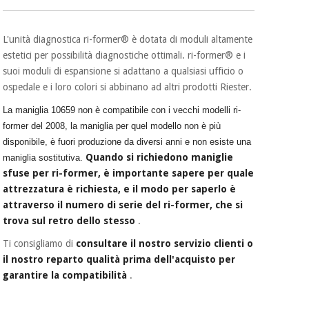
essenziale
pilates
per la
protezione
Sport
L'unità diagnostica ri-former® è dotata di moduli altamente
dei
e
estetici per possibilità diagnostiche ottimali. ri-former® e i
coronavirus
giochi
suoi moduli di espansione si adattano a qualsiasi ufficio o
ospedale e i loro colori si abbinano ad altri prodotti Riester.
Armadi
Aerobica,
sanitari
La maniglia 10659 non è compatibile con i vecchi modelli ri-
fitness e
former del 2008, la maniglia per quel modello non è più
pilates
disponibile, è fuori produzione da diversi anni e non esiste una
Veterinario
Quando si richiedono maniglie
maniglia sostitutiva.
Sport
sfuse per ri-former, è importante sapere per quale
Ortopedia
e
attrezzatura è richiesta, e il modo per saperlo è
giochi
attraverso il numero di serie del ri-former, che si
Strumenti
trova sul retro dello stesso
.
chirurgici
(liquidazione)
Ti consigliamo di
consultare il nostro servizio clienti o
Armadi
sanitari
il nostro reparto qualità prima dell'acquisto per
garantire la compatibilità
.
Veterinario