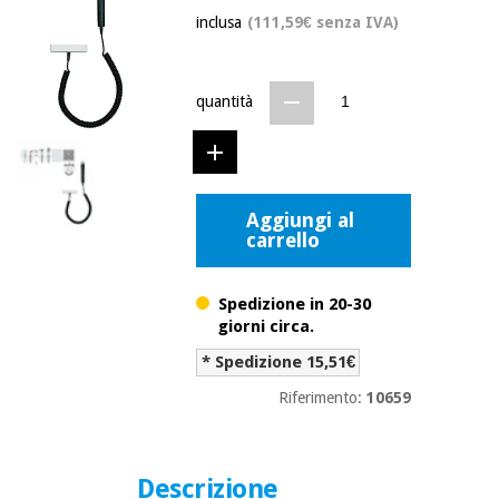
mediche
Odontoiatria
inclusa
(111,59€ senza IVA)
Medicina
Notizia
Offerte
tradizionale
Attrezzature
cinese
quantità
mediche
Mobili
Outlet
Offerte
Medicina
clinici
tradizionale
Aggiungi al
cinese
Armadi
carrello
Fisaude
terapeutici
Outlet
Tech
Academy
Mobili
Spedizione in 20-30
Materiale
clinici
giorni circa.
essenziale
per la
Fisaude
* Spedizione 15,51€
protezione
Tech
Armadi
dei
Riferimento:
10659
Academy
terapeutici
coronavirus
Aerobica,
Materiale
Descrizione
fitness e