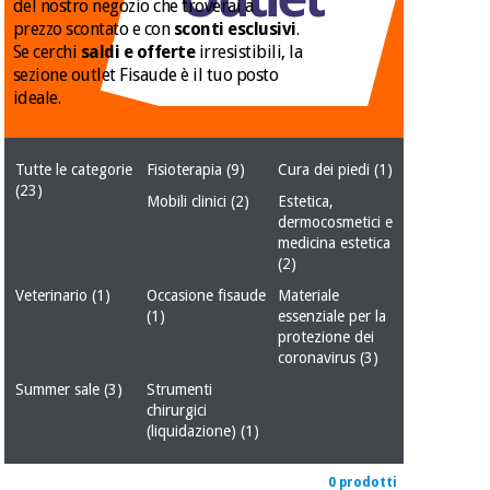
mediche
del nostro negozio che troverai a
Odontoiatria
prezzo scontato e con
sconti esclusivi
.
Se cerchi
saldi e offerte
irresistibili, la
Medicina
Notizia
sezione outlet Fisaude è il tuo posto
Offerte
tradizionale
Attrezzature
ideale.
cinese
mediche
Mobili
Outlet
Offerte
Tutte le categorie
Fisioterapia
(9)
Cura dei piedi
(1)
Medicina
clinici
(23)
tradizionale
Mobili clinici
(2)
Estetica,
cinese
dermocosmetici e
Armadi
medicina estetica
Fisaude
terapeutici
Outlet
Tech
(2)
Academy
Mobili
Veterinario
(1)
Occasione fisaude
Materiale
Materiale
clinici
(1)
essenziale per la
essenziale
protezione dei
per la
Fisaude
coronavirus
(3)
protezione
Tech
Armadi
dei
Summer sale
(3)
Strumenti
Academy
terapeutici
coronavirus
chirurgici
(liquidazione)
(1)
Aerobica,
Materiale
fitness e
0 prodotti