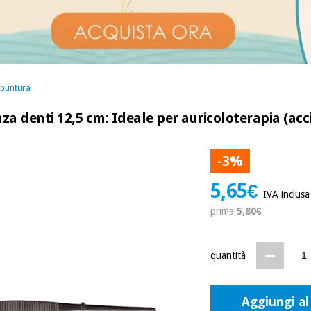
opuntura
za denti 12,5 cm: Ideale per auricoloterapia (acci
-3%
5,65€
IVA inclusa
prima
5,80€
quantità
Aggiungi al