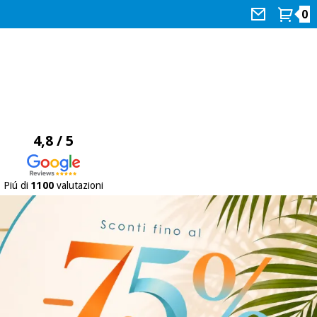
0
4,8 / 5
Piú di
1100
valutazioni