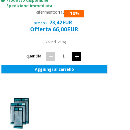
Prodotto disponibile.
Spedizione immediata
Riferimento:
11240
-10%
Ortopedia
73,42EUR
prezzo
Offerta 66,00EUR
Strumenti
chirurgici
( IVA incl. 21%)
(liquidazione)
quantità
Aggiungi al carrello