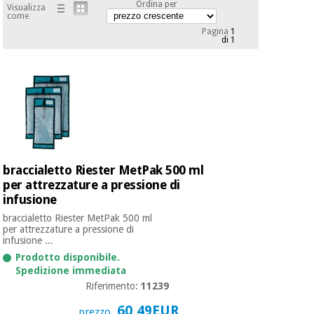
mediche
Ordina per
Visualizza
Odontoiatria
come
Pagina
1
Medicina
di 1
Notizia
Offerte
tradizionale
Attrezzature
cinese
mediche
Mobili
Outlet
Offerte
Medicina
clinici
tradizionale
cinese
Armadi
Fisaude
terapeutici
Outlet
braccialetto Riester MetPak 500 ml
Tech
Academy
per attrezzature a pressione di
Mobili
Materiale
infusione
clinici
essenziale
braccialetto Riester MetPak 500 ml
per la
Fisaude
per attrezzature a pressione di
protezione
infusione ...
Tech
Armadi
dei
Academy
terapeutici
coronavirus
Prodotto disponibile.
Spedizione immediata
Riferimento:
11239
Aerobica,
Materiale
fitness e
60,49EUR
prezzo