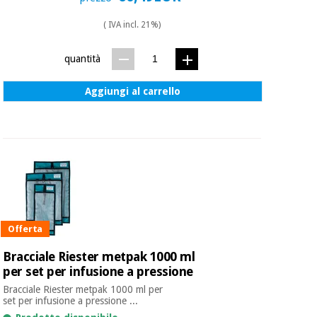
essenziale
pilates
per la
( IVA incl. 21%)
protezione
Sport
dei
e
quantità
coronavirus
giochi
Aggiungi al carrello
Armadi
Aerobica,
sanitari
fitness e
pilates
Veterinario
Sport
Ortopedia
e
giochi
Strumenti
Offerta
chirurgici
(liquidazione)
Armadi
Bracciale Riester metpak 1000 ml
sanitari
per set per infusione a pressione
Bracciale Riester metpak 1000 ml per
set per infusione a pressione ...
Veterinario