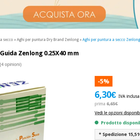
 a secco
»
Aghi per puntura Dry Brand Zenlong
»
Aghi per puntura a secco Zenlon
n Guida Zenlong 0.25X40 mm
(4 opinioni)
-5%
6,30€
IVA inclusa
prima
6,65€
Vedi le opzioni disponibi
Prodotto disponi
* Spedizione 15,51