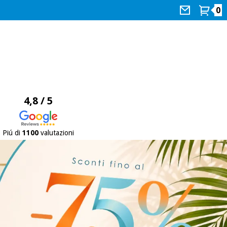
0
4,8 / 5
Piú di
1100
valutazioni