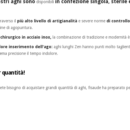
ostri aghi sono
in confezione singola, steril
disponibili
raverso il
più alto livello di artigianalità
e severe norme
di controllo
gine di agopuntura.
chirurgico in acciaio inox,
la combinazione di tradizione e modernità è
lore inserimento dell'ago:
aghi lunghi Zen hanno punti molto taglienti
rema precisione il tempo indolore.
r quantità!
avete bisogno di acquistare grandi quantità di aghi, fisaude ha preparato p