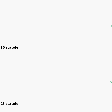
D
 10 scatole
D
 25 scatole