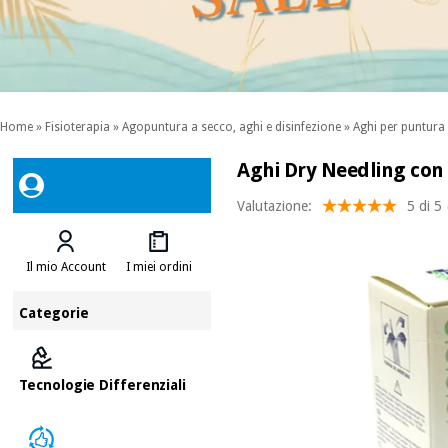
Home
»
Fisioterapia
»
Agopuntura a secco, aghi e disinfezione
»
Aghi per puntura
Aghi Dry Needling co
Valutazione:
5 di 5
Il mio Account
I miei ordini
Categorie
Tecnologie Differenziali