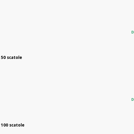
D
 50 scatole
D
 100 scatole