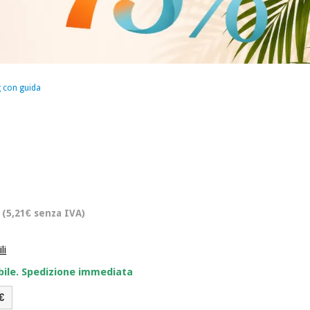
g con guida
(5,21€ senza IVA)
li
bile. Spedizione immediata
€