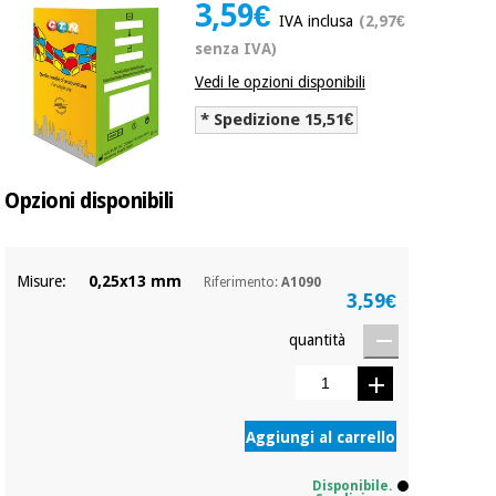
mediche
3,59€
Odontoiatria
IVA inclusa
(2,97€
senza IVA)
Medicina
Notizia
Offerte
tradizionale
Vedi le opzioni disponibili
Attrezzature
cinese
mediche
* Spedizione 15,51€
Mobili
Outlet
Offerte
Medicina
clinici
Opzioni disponibili
tradizionale
cinese
Armadi
Fisaude
terapeutici
Outlet
Tech
Misure:
0,25x13 mm
Riferimento:
A1090
Academy
Mobili
3,59€
Materiale
clinici
essenziale
quantità
per la
Fisaude
protezione
Tech
Armadi
dei
Academy
terapeutici
coronavirus
Aggiungi al carrello
Aerobica,
Materiale
fitness e
Disponibile.