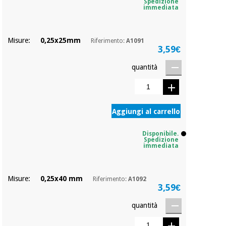
essenziale
pilates
Spedizione
immediata
per la
protezione
Sport
dei
e
Misure:
0,25x25mm
Riferimento:
A1091
coronavirus
giochi
3,59€
quantità
Armadi
Aerobica,
sanitari
fitness e
pilates
Veterinario
Aggiungi al carrello
Sport
Ortopedia
Disponibile.
e
Spedizione
immediata
giochi
Strumenti
chirurgici
(liquidazione)
Misure:
0,25x40 mm
Armadi
Riferimento:
A1092
3,59€
sanitari
quantità
Veterinario