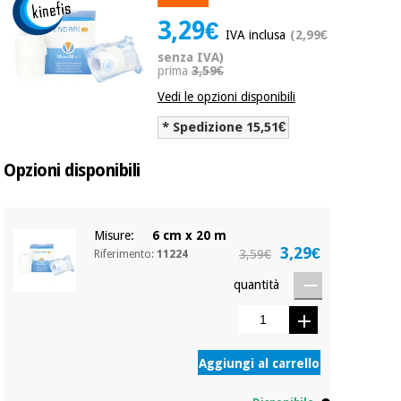
mediche
Odontoiatria
3,29€
IVA inclusa
(2,99€
Medicina
Notizia
senza IVA)
Offerte
tradizionale
Attrezzature
prima
3,59€
cinese
mediche
Vedi le opzioni disponibili
Mobili
* Spedizione 15,51€
Outlet
Offerte
Medicina
clinici
tradizionale
Opzioni disponibili
cinese
Armadi
Fisaude
terapeutici
Outlet
Tech
Academy
Mobili
Misure:
6 cm x 20 m
Materiale
3,29€
clinici
3,59€
Riferimento:
11224
essenziale
per la
quantità
Fisaude
protezione
Tech
Armadi
dei
Academy
terapeutici
coronavirus
Aggiungi al carrello
Aerobica,
Materiale
fitness e