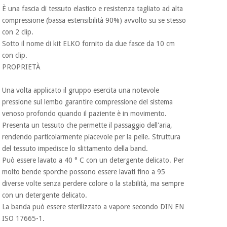
È una fascia di tessuto elastico e resistenza tagliato ad alta
compressione (bassa estensibilità 90%) avvolto su se stesso
Ortopedia
con 2 clip.
Sotto il nome di kit ELKO fornito da due fasce da 10 cm
con clip.
Strumenti
PROPRIETÀ
chirurgici
(liquidazione)
Una volta applicato il gruppo esercita una notevole
pressione sul lembo garantire compressione del sistema
venoso profondo quando il paziente è in movimento.
Presenta un tessuto che permette il passaggio dell'aria,
rendendo particolarmente piacevole per la pelle. Struttura
del tessuto impedisce lo slittamento della band.
Può essere lavato a 40 ° C con un detergente delicato. Per
molto bende sporche possono essere lavati fino a 95
diverse volte senza perdere colore o la stabilità, ma sempre
con un detergente delicato.
La banda può essere sterilizzato a vapore secondo DIN EN
ISO 17665-1.