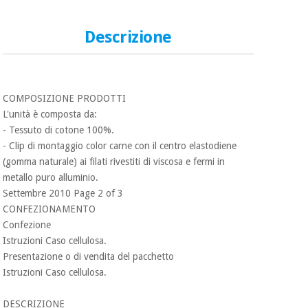
essenziale
pilates
per la
protezione
Descrizione
Sport
dei
e
coronavirus
giochi
Armadi
COMPOSIZIONE PRODOTTI
Aerobica,
sanitari
L'unità è composta da:
fitness e
pilates
- Tessuto di cotone 100%.
Veterinario
- Clip di montaggio color carne con il centro elastodiene
(gomma naturale) ai filati rivestiti di viscosa e fermi in
Sport
Ortopedia
metallo puro alluminio.
e
Settembre 2010 Page 2 of 3
giochi
CONFEZIONAMENTO
Strumenti
chirurgici
Confezione
(liquidazione)
Istruzioni Caso cellulosa.
Armadi
Presentazione o di vendita del pacchetto
sanitari
Istruzioni Caso cellulosa.
Veterinario
DESCRIZIONE