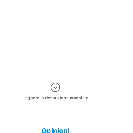
Più inform
Leggere la descrizione completa
Opinioni