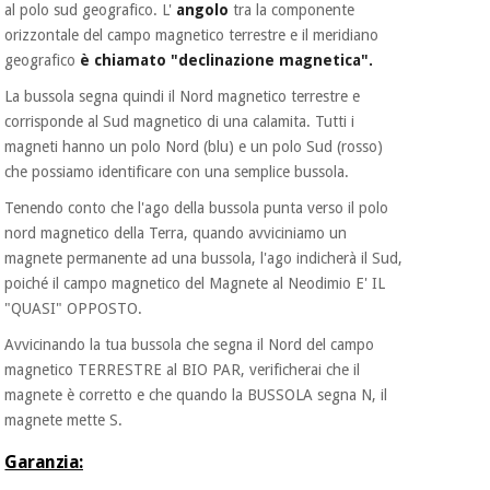
al polo sud geografico. L'
angolo
tra la componente
orizzontale del campo magnetico terrestre e il meridiano
Ortopedia
geografico
è chiamato "declinazione magnetica".
La bussola segna quindi il Nord magnetico terrestre e
corrisponde al Sud magnetico di una calamita. Tutti i
Strumenti
magneti hanno un polo Nord (blu) e un polo Sud (rosso)
chirurgici
(liquidazione)
che possiamo identificare con una semplice bussola.
Tenendo conto che l'ago della bussola punta verso il polo
nord magnetico della Terra, quando avviciniamo un
magnete permanente ad una bussola, l'ago indicherà il Sud,
poiché il campo magnetico del Magnete al Neodimio E' IL
"QUASI" OPPOSTO.
Avvicinando la tua bussola che segna il Nord del campo
magnetico TERRESTRE al BIO PAR, verificherai che il
magnete è corretto e che quando la BUSSOLA segna N, il
magnete mette S.
Garanzia: