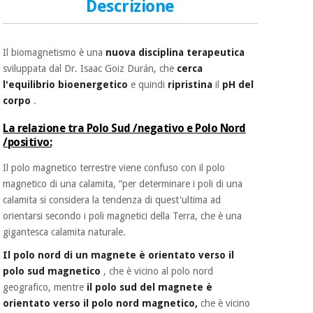
essenziale
Descrizione
pilates
per la
protezione
Sport
dei
e
Il biomagnetismo è una
nuova disciplina terapeutica
coronavirus
giochi
sviluppata dal Dr. Isaac Goiz Durán, che
cerca
l'equilibrio bioenergetico
e quindi
ripristina
il
pH del
Armadi
corpo
.
Aerobica,
sanitari
fitness e
La relazione tra Polo Sud /negativo e Polo Nord
pilates
/positivo:
Veterinario
Il polo magnetico terrestre viene confuso con il polo
Sport
Ortopedia
magnetico di una calamita, “per determinare i poli di una
e
calamita si considera la tendenza di quest'ultima ad
giochi
Strumenti
orientarsi secondo i poli magnetici della Terra, che è una
chirurgici
gigantesca calamita naturale.
(liquidazione)
Armadi
Il polo nord di un magnete è orientato verso il
sanitari
polo sud magnetico
, che è vicino al polo nord
geografico, mentre
il polo sud del magnete è
orientato verso il polo nord magnetico,
che è vicino
Veterinario