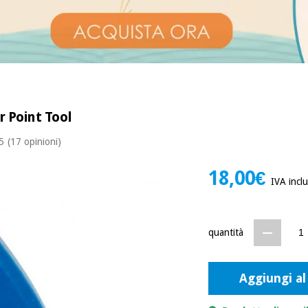
er Point Tool
 5
(17 opinioni)
18,00€
IVA incl
quantità
Aggiungi al