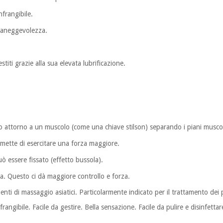
nfrangibile.
 maneggevolezza.
stiti grazie alla sua elevata lubrificazione.
lo attorno a un muscolo (come una chiave stilson) separando i piani musc
permette di esercitare una forza maggiore.
ò essere fissato (effetto bussola).
a. Questo ci dà maggiore controllo e forza.
nti di massaggio asiatici. Particolarmente indicato per il trattamento dei pu
rangibile. Facile da gestire. Bella sensazione. Facile da pulire e disinfetta
.