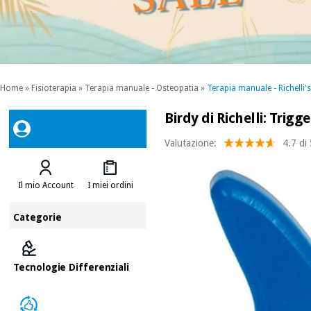
Home
»
Fisioterapia
»
Terapia manuale - Osteopatia
»
Terapia manuale - Richelli's
Birdy di Richelli: Trigg
Valutazione:
4.7 di
Il mio Account
I miei ordini
Categorie
Tecnologie Differenziali