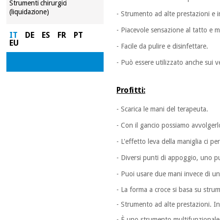
Strumenti chirurgici
(liquidazione)
- Strumento ad alte prestazioni e i
- Piacevole sensazione al tatto e
IT
DE
ES
FR
PT
EU
- Facile da pulire e disinfettare.
- Può essere utilizzato anche sui ve
Profitti:
- Scarica le mani del terapeuta.
- Con il gancio possiamo avvolger
- L'effetto leva della maniglia ci 
- Diversi punti di appoggio, uno pu
- Puoi usare due mani invece di un
- La forma a croce si basa su strume
- Strumento ad alte prestazioni. Inf
- È uno strumento multifunzionale