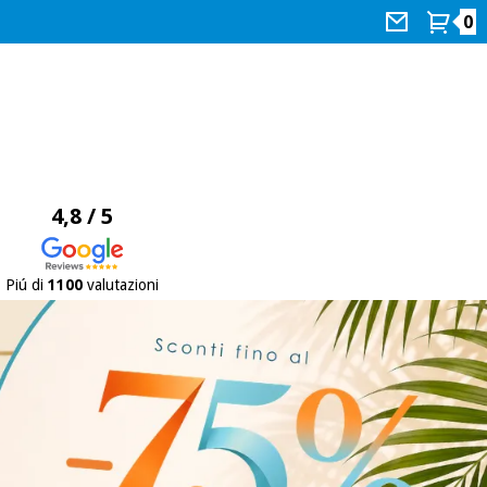
0
4,8 / 5
Piú di
1100
valutazioni