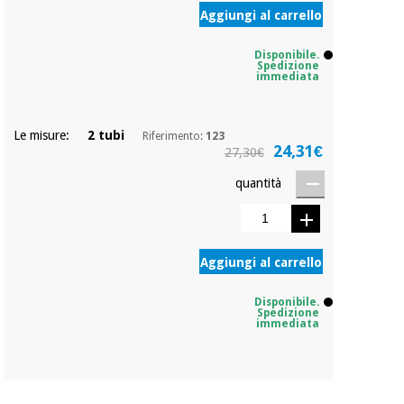
essenziale
pilates
Aggiungi al carrello
per la
protezione
Sport
Disponibile.
dei
e
Spedizione
coronavirus
immediata
giochi
Armadi
Aerobica,
Le misure:
2 tubi
Riferimento:
123
sanitari
24,31€
fitness e
27,30€
pilates
quantità
Veterinario
Sport
Ortopedia
e
Aggiungi al carrello
giochi
Strumenti
chirurgici
Disponibile.
(liquidazione)
Spedizione
Armadi
immediata
sanitari
Veterinario