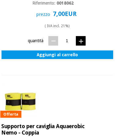
essenziale
pilates
Riferimento:
0018062
per la
7,00EUR
protezione
prezzo
Sport
dei
e
coronavirus
( IVA incl. 21%)
giochi
quantità
Armadi
Aerobica,
sanitari
fitness e
Aggiungi al carrello
pilates
Veterinario
Sport
Ortopedia
e
giochi
Strumenti
chirurgici
(liquidazione)
Armadi
Offerta
sanitari
Supporto per caviglia Aquaerobic
Nemo - Coppia
Veterinario