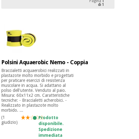
Pagina
1
mediche
Odontoiatria
di 1
Medicina
Notizia
Offerte
tradizionale
Attrezzature
cinese
mediche
Mobili
Outlet
Offerte
Medicina
clinici
tradizionale
Polsini Aquaerobic Nemo - Coppia
cinese
Armadi
Fisaude
terapeutici
Braccialetti acquaerobici realizzati in
Outlet
Tech
plastazote molto morbido e progettati
per praticare esercizi di resistenza
Academy
Mobili
muscolare in acqua. Si adattano al
Materiale
clinici
polso dell'utente. Venduto al paio.
essenziale
Misura: 60x11x2 cm. Caratteristiche
per la
tecniche: - Braccialetti acherobici. -
Fisaude
protezione
Realizzato in plastazote molto
Tech
Armadi
dei
morbido. ...
Academy
terapeutici
coronavirus
(1
Prodotto
giudizio)
disponibile.
Aerobica,
Spedizione
Materiale
fitness e
immediata