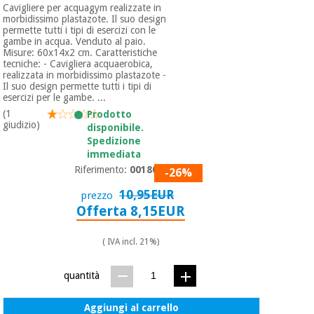
Cavigliere per acquagym realizzate in
morbidissimo plastazote. Il suo design
permette tutti i tipi di esercizi con le
Ortopedia
gambe in acqua. Venduto al paio.
Misure: 60x14x2 cm. Caratteristiche
tecniche: - Cavigliera acquaerobica,
realizzata in morbidissimo plastazote -
Strumenti
Il suo design permette tutti i tipi di
chirurgici
esercizi per le gambe. ...
(liquidazione)
(1
Prodotto
giudizio)
disponibile.
Spedizione
immediata
Riferimento:
0018072
-26%
10,95EUR
prezzo
Offerta 8,15EUR
( IVA incl. 21%)
quantità
Aggiungi al carrello