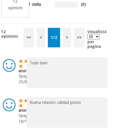
12
1 stella
(0)
opinioni
Ortopedia
12
visualizza
Strumenti
opinioni
<<
<
1
/
2
>
>>
chirurgici
per
(liquidazione)
pagina
Todo bien
anonimo
Spagna
25/08/2024
Buena relación calidad precio
anonimo
Spagna
18/11/2023