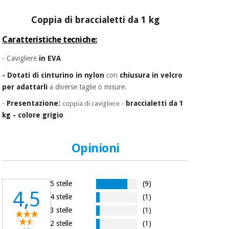
essenziale
pilates
per la
Coppia di braccialetti da 1 kg
protezione
Sport
dei
e
Caratteristiche tecniche:
coronavirus
giochi
- Cavigliere
in
EVA
Armadi
-
Dotati
di
cinturino in nylon
con
chiusura in velcro
Aerobica,
sanitari
fitness e
per adattarli
a diverse taglie o misure.
pilates
-
Presentazione:
braccialetti da 1
coppia di cavigliere -
Veterinario
kg - colore grigio
Sport
Ortopedia
e
Opinioni
giochi
Strumenti
chirurgici
(liquidazione)
Armadi
5 stelle
(9)
4,5
sanitari
4 stelle
(1)
3 stelle
(1)
2 stelle
(1)
Veterinario