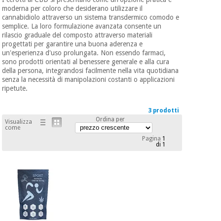
mediche
Odontoiatria
moderna per coloro che desiderano utilizzare il
cannabidiolo attraverso un sistema transdermico comodo e
semplice. La loro formulazione avanzata consente un
Medicina
Notizia
rilascio graduale del composto attraverso materiali
Offerte
tradizionale
Attrezzature
progettati per garantire una buona aderenza e
cinese
mediche
un'esperienza d'uso prolungata. Non essendo farmaci,
sono prodotti orientati al benessere generale e alla cura
Mobili
della persona, integrandosi facilmente nella vita quotidiana
Outlet
Offerte
Medicina
clinici
senza la necessità di manipolazioni costanti o applicazioni
ripetute.
tradizionale
cinese
Armadi
Fisaude
3 prodotti
terapeutici
Outlet
Tech
Ordina per
Visualizza
Academy
come
Mobili
Materiale
Pagina
1
clinici
di 1
essenziale
per la
Fisaude
protezione
Tech
Armadi
dei
Academy
terapeutici
coronavirus
Aerobica,
Materiale
fitness e