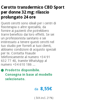
essenziale
pilates
per la
Cerotto transdermico CBD Sport
protezione
per donne 32 mg: rilascio
Sport
dei
prolungato 24 ore
e
coronavirus
giochi
Questi cerotti sono ideali per i centri di
fisioterapia o altre specialità, da
fornire ai pazienti che potrebbero
Armadi
trarre beneficio dai loro effetti. Se sei
Aerobica,
sanitari
un professionista sanitario e sei
fitness e
interessato a tenere questi cerotti nel
pilates
tuo studio per fornirli ai tuoi clienti,
Veterinario
abbiamo condizioni di acquisto speciali
per te. Contatta Fisaude
telefonicamente al numero +34 91
Sport
Ortopedia
632 77 40, tramite WhatsApp al
e
numero +34 610 186 ...
giochi
Prodotto disponibile.
Strumenti
Consegna in base al modello
chirurgici
selezionato.
(liquidazione)
Armadi
8,55€
sanitari
da
( IVA incl. 21%)
Veterinario