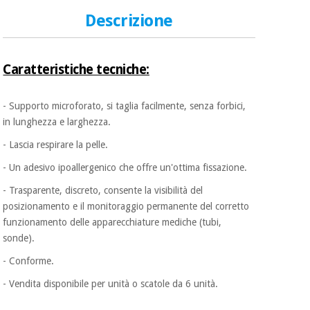
essenziale
pilates
per la
Descrizione
protezione
Sport
dei
e
coronavirus
giochi
Caratteristiche tecniche:
Armadi
Aerobica,
- Supporto microforato, si taglia facilmente, senza forbici,
sanitari
fitness e
in lunghezza e larghezza.
pilates
Veterinario
- Lascia respirare la pelle.
- Un adesivo ipoallergenico che offre un'ottima fissazione.
Sport
Ortopedia
e
- Trasparente, discreto, consente la visibilità del
giochi
posizionamento e il monitoraggio permanente del corretto
Strumenti
funzionamento delle apparecchiature mediche (tubi,
chirurgici
sonde).
(liquidazione)
Armadi
sanitari
- Conforme.
- Vendita disponibile per unità o scatole da 6 unità.
Veterinario