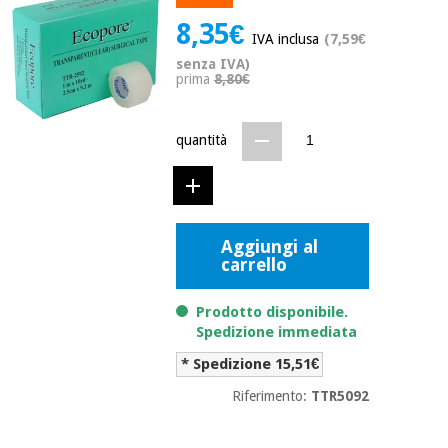
mediche
Odontoiatria
8,35€
IVA inclusa
(7,59€
Medicina
Notizia
senza IVA)
Offerte
tradizionale
Attrezzature
prima
8,80€
cinese
mediche
Mobili
quantità
Outlet
Offerte
Medicina
clinici
tradizionale
cinese
Armadi
Fisaude
terapeutici
Outlet
Tech
Aggiungi al
Academy
carrello
Mobili
Materiale
clinici
essenziale
Prodotto disponibile.
per la
Fisaude
protezione
Spedizione immediata
Tech
Armadi
dei
* Spedizione 15,51€
Academy
terapeutici
coronavirus
Riferimento:
TTR5092
Aerobica,
Materiale
fitness e