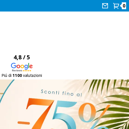
0
4,8 / 5
Piú di
1100
valutazioni