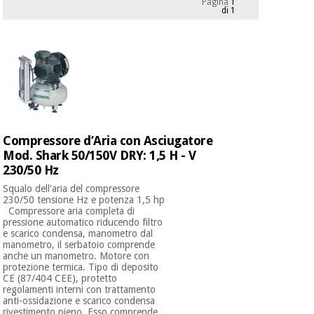
Pagina
1
mediche
Odontoiatria
di 1
Medicina
Notizia
Offerte
tradizionale
Attrezzature
cinese
mediche
Mobili
Outlet
Offerte
Medicina
clinici
tradizionale
Compressore d’Aria con Asciugatore
cinese
Armadi
Mod. Shark 50/150V DRY: 1,5 H - V
Fisaude
terapeutici
Outlet
230/50 Hz
Tech
Academy
Mobili
Squalo dell'aria del compressore
Materiale
clinici
230/50 tensione Hz e potenza 1,5 hp
essenziale
Compressore aria completa di
per la
pressione automatico riducendo filtro
Fisaude
protezione
e scarico condensa, manometro dal
Tech
Armadi
dei
manometro, il serbatoio comprende
anche un manometro. Motore con
Academy
terapeutici
coronavirus
protezione termica. Tipo di deposito
CE (87/404 CEE), protetto
regolamenti interni con trattamento
Aerobica,
Materiale
anti-ossidazione e scarico condensa
fitness e
rivestimento pieno. Esso comprende