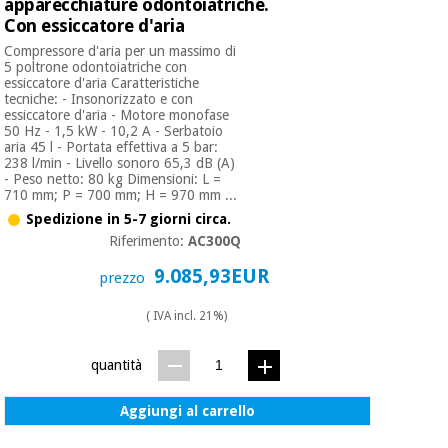
apparecchiature odontoiatriche.
Con essiccatore d'aria
Compressore d'aria per un massimo di
5 poltrone odontoiatriche con
essiccatore d'aria Caratteristiche
tecniche: - Insonorizzato e con
essiccatore d'aria - Motore monofase
50 Hz - 1,5 kW - 10,2 A - Serbatoio
aria 45 l - Portata effettiva a 5 bar:
238 l/min - Livello sonoro 65,3 dB (A)
- Peso netto: 80 kg Dimensioni: L =
710 mm; P = 700 mm; H = 970 mm ...
Spedizione in 5-7 giorni circa.
Riferimento:
AC300Q
9.085,93EUR
prezzo
( IVA incl. 21%)
quantità
Aggiungi al carrello