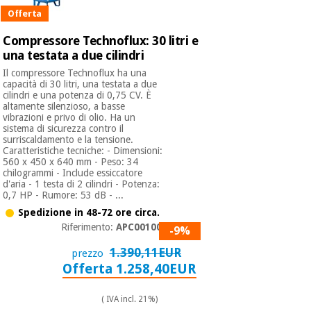
Offerta
Ortopedia
Compressore Technoflux: 30 litri e
una testata a due cilindri
Il compressore Technoflux ha una
Strumenti
capacità di 30 litri, una testata a due
chirurgici
cilindri e una potenza di 0,75 CV. È
altamente silenzioso, a basse
(liquidazione)
vibrazioni e privo di olio. Ha un
sistema di sicurezza contro il
surriscaldamento e la tensione.
Caratteristiche tecniche: - Dimensioni:
560 x 450 x 640 mm - Peso: 34
chilogrammi - Include essiccatore
d'aria - 1 testa di 2 cilindri - Potenza:
0,7 HP - Rumore: 53 dB - ...
Spedizione in 48-72 ore circa.
Riferimento:
APC001000
-9%
1.390,11EUR
prezzo
Offerta 1.258,40EUR
( IVA incl. 21%)