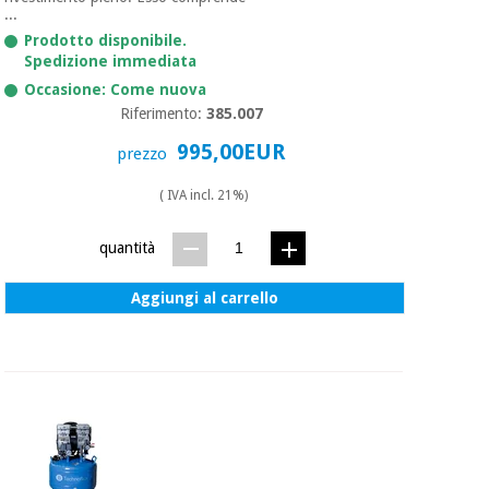
essenziale
pilates
...
per la
Prodotto disponibile.
protezione
Sport
Spedizione immediata
dei
e
Occasione: Come nuova
coronavirus
giochi
Riferimento:
385.007
995,00EUR
Armadi
prezzo
Aerobica,
sanitari
fitness e
( IVA incl. 21%)
pilates
Veterinario
quantità
Sport
Ortopedia
e
Aggiungi al carrello
giochi
Strumenti
chirurgici
(liquidazione)
Armadi
sanitari
Veterinario