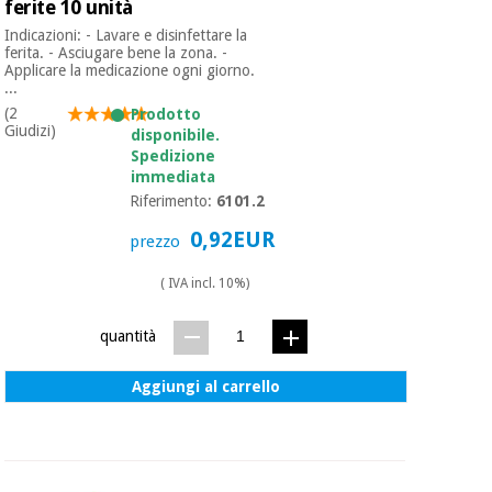
ferite 10 unità
Indicazioni: - Lavare e disinfettare la
ferita. - Asciugare bene la zona. -
Ortopedia
Applicare la medicazione ogni giorno.
...
(2
Prodotto
Strumenti
Giudizi)
disponibile.
chirurgici
Spedizione
(liquidazione)
immediata
Riferimento:
6101.2
0,92EUR
prezzo
( IVA incl. 10%)
quantità
Aggiungi al carrello