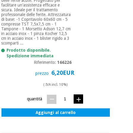
delle ferite acute. Progettato per
facilitare un'assistenza efficace e
sicura. Ideale per il trattamento
professionale delle ferite. Attrezzatura
di base: -1 Copritavolo 60x60 cm - 5
compresse TST 7,5x7,5 cm - 1
Tampone - 1 Morsetto Adson 12,7 cm
in acciaio inox - 1 pinza Kocher 12,5
cm in acciaio inox - 1 blister rigido a 3
scomparti ...
Prodotto disponibile.
Spedizione immediata
Riferimento:
166226
6,20EUR
prezzo
( IVA incl. 10%)
quantità
Aggiungi al carrello