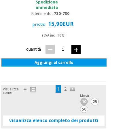
Spedizione
immediata
Riferimento:
730-730
15,90EUR
prezzo
( IVA incl. 10%)
quantità
Aggiungi al carrello
1
2
Visualizza
come
Mostra
10
25
50
visualizza elenco completo dei prodotti