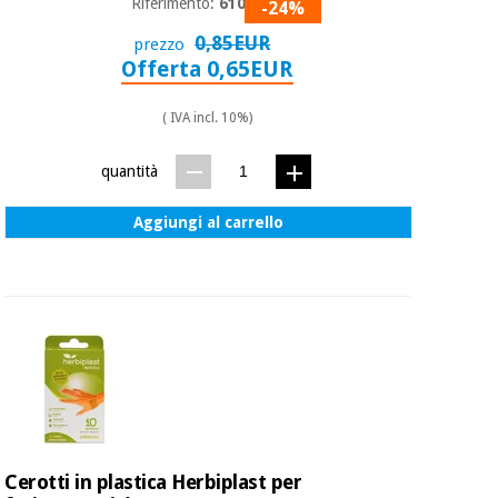
essenziale
Riferimento:
6101.6
pilates
-24%
per la
0,85EUR
prezzo
protezione
Sport
Offerta 0,65EUR
dei
e
coronavirus
giochi
( IVA incl. 10%)
Armadi
Aerobica,
quantità
sanitari
fitness e
pilates
Aggiungi al carrello
Veterinario
Sport
Ortopedia
e
giochi
Strumenti
chirurgici
(liquidazione)
Armadi
sanitari
Cerotti in plastica Herbiplast per
Veterinario