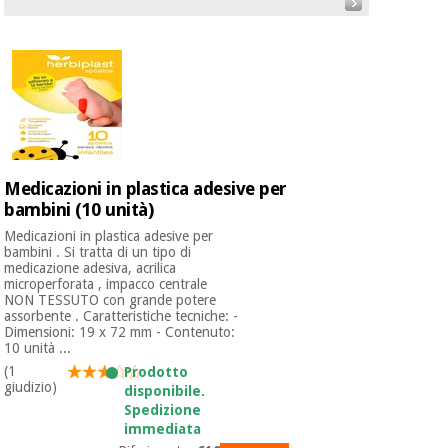
mediche
Odontoiatria
Medicina
Notizia
Offerte
tradizionale
Attrezzature
cinese
mediche
Mobili
Outlet
Offerte
Medicina
clinici
tradizionale
Medicazioni in plastica adesive per
cinese
bambini (10 unità)
Armadi
Fisaude
terapeutici
Medicazioni in plastica adesive per
Outlet
Tech
bambini . Si tratta di un tipo di
Academy
Mobili
medicazione adesiva, acrilica
Materiale
clinici
microperforata , impacco centrale
essenziale
NON TESSUTO con grande potere
per la
assorbente . Caratteristiche tecniche: -
Fisaude
protezione
Dimensioni: 19 x 72 mm - Contenuto:
Tech
Armadi
10 unità ...
dei
Academy
terapeutici
coronavirus
(1
Prodotto
giudizio)
disponibile.
Spedizione
Aerobica,
Materiale
immediata
fitness e