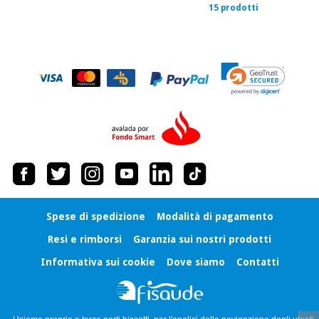
15 prodotti
Spese di spedizione
Modalità di pagamento
Resi e rimborsi
Garanzia sui nostri prodotti
Informativa sui cookie
Dove siamo
Contatti