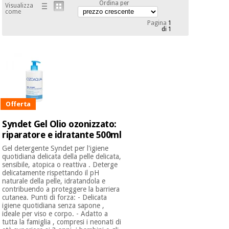
mediche
Ordina per
Visualizza
Odontoiatria
come
Pagina
1
Medicina
di 1
Notizia
Offerte
tradizionale
Attrezzature
cinese
mediche
Mobili
Outlet
Offerte
Medicina
clinici
tradizionale
cinese
Offerta
Armadi
Fisaude
terapeutici
Outlet
Syndet Gel Olio ozonizzato:
Tech
Academy
riparatore e idratante 500ml
Mobili
Materiale
clinici
Gel detergente Syndet per l'igiene
essenziale
quotidiana delicata della pelle delicata,
per la
sensibile, atopica o reattiva . Deterge
Fisaude
protezione
delicatamente rispettando il pH
Tech
Armadi
dei
naturale della pelle, idratandola e
Academy
terapeutici
coronavirus
contribuendo a proteggere la barriera
cutanea. Punti di forza: - Delicata
igiene quotidiana senza sapone ,
Aerobica,
ideale per viso e corpo. - Adatto a
Materiale
tutta la famiglia , compresi i neonati di
fitness e