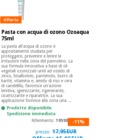
Ortopedia
Offerta
Pasta con acqua di ozono Ozoaqua
Strumenti
75ml
chirurgici
La pasta all'acqua di ozono è
(liquidazione)
appositamente studiata per
proteggere, prevenire e lenire le
irritazioni nella zona del pannolino. La
sua formula innovativa a base di oli
vegetali ozonizzati uniti ad ossido di
zinco, bisalbololo, pantenolo, burro di
karité, vitamina e, amido di riso e cera
di candelilla, favorisce un'azione
lenitiva, igienizzante, rigenerante,
cicatrizzante e riparatrice. La sua
applicazione fornisce alla zona una ...
Prodotto disponibile.
Spedizione immediata
Riferimento:
195908.9
-11%
17,95EUR
prezzo