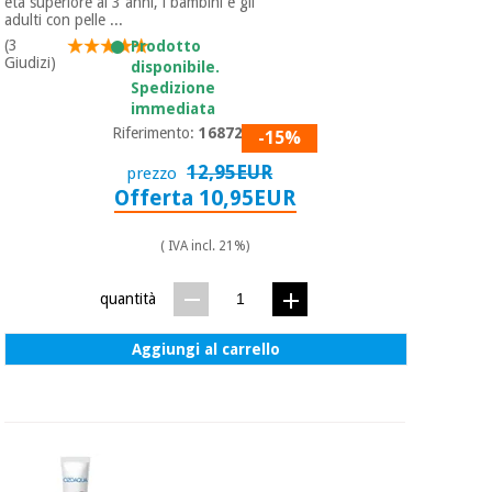
essenziale
età superiore ai 3 anni, i bambini e gli
pilates
adulti con pelle ...
per la
(3
Prodotto
protezione
Sport
Giudizi)
disponibile.
dei
e
Spedizione
coronavirus
giochi
immediata
Riferimento:
168725.8
-15%
Armadi
Aerobica,
12,95EUR
prezzo
sanitari
fitness e
Offerta 10,95EUR
pilates
Veterinario
( IVA incl. 21%)
Sport
Ortopedia
quantità
e
giochi
Strumenti
Aggiungi al carrello
chirurgici
(liquidazione)
Armadi
sanitari
Veterinario