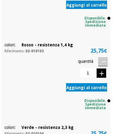
essenziale
pilates
Aggiungi al carrello
per la
protezione
Sport
Disponibile.
dei
e
Spedizione
coronavirus
immediata
giochi
Armadi
Aerobica,
colori:
Rosso - resistenza 1,4 kg
sanitari
25,75€
fitness e
Riferimento:
02-010103
pilates
quantità
Veterinario
Sport
Ortopedia
e
giochi
Aggiungi al carrello
Strumenti
chirurgici
Disponibile.
(liquidazione)
Spedizione
Armadi
immediata
sanitari
colori:
Verde - resistenza 2,3 kg
Veterinario
25,75€
Riferimento:
02-010104