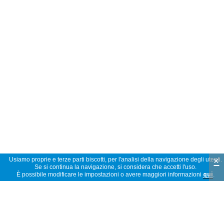
×
Usiamo proprie e terze parti biscotti, per l'analisi della navigazione degli utenti.
Se si continua la navigazione, si considera che accetti l'uso.
È possibile modificare le impostazioni o avere maggiori informazioni
qui
.