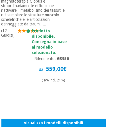
magnetoterapia Globus è
straordinariamente efficace nel
riattivare il metabolismo dei tessuti e
nel stimolare le strutture muscolo-
scheletriche e le articolazioni
danneggiate da traumi, ...
(12
Prodotto
Giudizi)
disponibile.
Consegna in base
al modello
selezionato.
Riferimento:
G3956
559,00€
da
( IVA incl. 21%)
visualizza i modelli disponibili