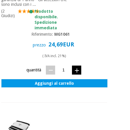
essenziale
pilates
sono inclusi con i ...
per la
(2
Prodotto
protezione
Giudizi)
Sport
disponibile.
dei
e
Spedizione
coronavirus
giochi
immediata
Riferimento:
MG1061
Armadi
Aerobica,
24,69EUR
prezzo
sanitari
fitness e
pilates
( IVA incl. 21%)
Veterinario
quantità
Sport
Ortopedia
e
Aggiungi al carrello
giochi
Strumenti
chirurgici
(liquidazione)
Armadi
sanitari
Veterinario