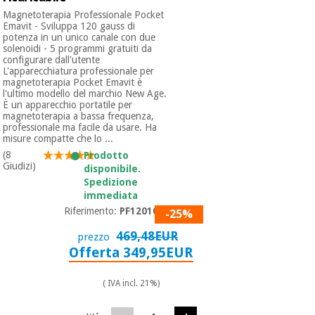
Magnetoterapia Professionale Pocket
Emavit - Sviluppa 120 gauss di
potenza in un unico canale con due
solenoidi - 5 programmi gratuiti da
configurare dall'utente
L'apparecchiatura professionale per
magnetoterapia Pocket Emavit è
l'ultimo modello del marchio New Age.
È un apparecchio portatile per
magnetoterapia a bassa frequenza,
professionale ma facile da usare. Ha
misure compatte che lo ...
(8
Prodotto
Giudizi)
disponibile.
Spedizione
immediata
Riferimento:
PF1201009
-25%
469,48EUR
prezzo
Offerta 349,95EUR
( IVA incl. 21%)