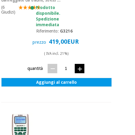
danneggiate da traumi, stress ...
(6
Prodotto
Giudizi)
disponibile.
Spedizione
immediata
Riferimento:
G3216
419,00EUR
prezzo
( IVA incl. 21%)
quantità
Aggiungi al carrello