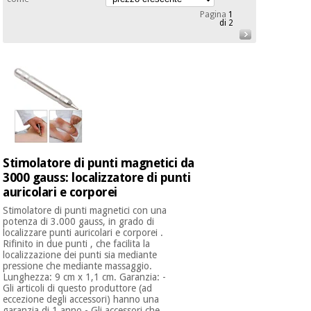
mediche
Odontoiatria
Pagina
1
di 2
Medicina
Notizia
Offerte
tradizionale
Attrezzature
cinese
mediche
Mobili
Outlet
Offerte
Medicina
clinici
tradizionale
cinese
Armadi
Fisaude
terapeutici
Stimolatore di punti magnetici da
Outlet
Tech
3000 gauss: localizzatore di punti
Academy
Mobili
auricolari e corporei
Materiale
clinici
essenziale
Stimolatore di punti magnetici con una
per la
potenza di 3.000 gauss, in grado di
Fisaude
protezione
localizzare punti auricolari e corporei .
Tech
Armadi
dei
Rifinito in due punti , che facilita la
Academy
terapeutici
coronavirus
localizzazione dei punti sia mediante
pressione che mediante massaggio.
Lunghezza: 9 cm x 1,1 cm. Garanzia: -
Gli articoli di questo produttore (ad
Aerobica,
Materiale
eccezione degli accessori) hanno una
fitness e
garanzia di 1 anno - Gli accessori che