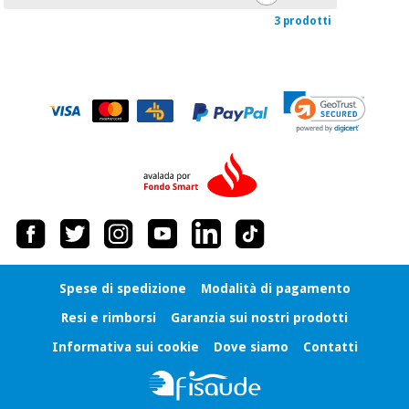
3 prodotti
Spese di spedizione
Modalità di pagamento
Resi e rimborsi
Garanzia sui nostri prodotti
Informativa sui cookie
Dove siamo
Contatti