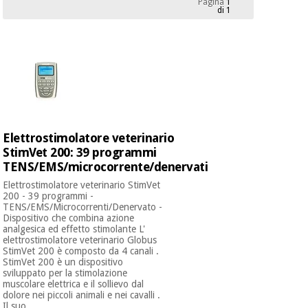
Pagina
1
mediche
Odontoiatria
di 1
Medicina
Notizia
Offerte
tradizionale
Attrezzature
cinese
mediche
Mobili
Outlet
Offerte
Medicina
clinici
tradizionale
Elettrostimolatore veterinario
cinese
Armadi
StimVet 200: 39 programmi
Fisaude
terapeutici
Outlet
TENS/EMS/microcorrente/denervati
Tech
Academy
Mobili
Elettrostimolatore veterinario StimVet
Materiale
clinici
200 - 39 programmi -
essenziale
TENS/EMS/Microcorrenti/Denervato -
per la
Dispositivo che combina azione
Fisaude
protezione
analgesica ed effetto stimolante L'
Tech
Armadi
dei
elettrostimolatore veterinario Globus
StimVet 200 è composto da 4 canali .
Academy
terapeutici
coronavirus
StimVet 200 è un dispositivo
sviluppato per la stimolazione
muscolare elettrica e il sollievo dal
Aerobica,
Materiale
dolore nei piccoli animali e nei cavalli .
fitness e
Il suo ...