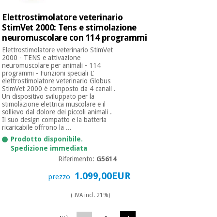
Elettrostimolatore veterinario
Ortopedia
StimVet 2000: Tens e stimolazione
neuromuscolare con 114 programmi
Elettrostimolatore veterinario StimVet
Strumenti
2000 - TENS e attivazione
chirurgici
neuromuscolare per animali - 114
programmi - Funzioni speciali L'
(liquidazione)
elettrostimolatore veterinario Globus
StimVet 2000 è composto da 4 canali .
Un dispositivo sviluppato per la
stimolazione elettrica muscolare e il
sollievo dal dolore dei piccoli animali .
Il suo design compatto e la batteria
ricaricabile offrono la ...
Prodotto disponibile.
Spedizione immediata
Riferimento:
G5614
1.099,00EUR
prezzo
( IVA incl. 21%)