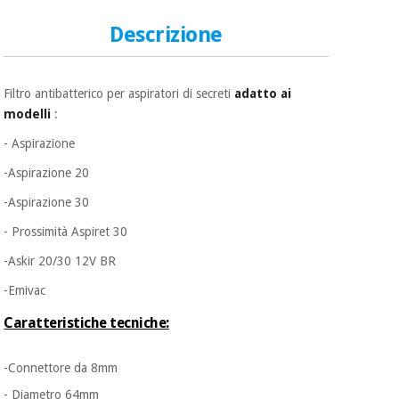
essenziale
pilates
per la
Descrizione
protezione
Sport
dei
e
coronavirus
giochi
Filtro antibatterico per aspiratori di secreti
adatto ai
modelli
:
Armadi
Aerobica,
sanitari
- Aspirazione
fitness e
pilates
-Aspirazione 20
Veterinario
-Aspirazione 30
Sport
Ortopedia
- Prossimità Aspiret 30
e
giochi
-Askir 20/30 12V BR
Strumenti
chirurgici
-Emivac
(liquidazione)
Armadi
Caratteristiche tecniche:
sanitari
-Connettore da 8mm
Veterinario
- Diametro 64mm