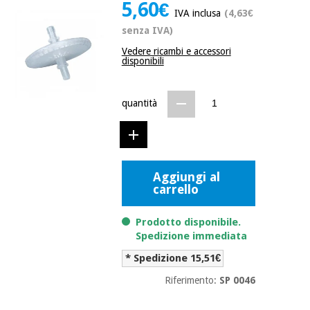
mediche
5,60€
Odontoiatria
IVA inclusa
(4,63€
senza IVA)
Medicina
Notizia
Offerte
tradizionale
Vedere ricambi e accessori
Attrezzature
disponibili
cinese
mediche
Mobili
Outlet
Offerte
quantità
Medicina
clinici
tradizionale
cinese
Armadi
Fisaude
terapeutici
Outlet
Tech
Aggiungi al
Academy
Mobili
carrello
Materiale
clinici
essenziale
per la
Prodotto disponibile.
Fisaude
protezione
Spedizione immediata
Tech
Armadi
dei
Academy
terapeutici
coronavirus
* Spedizione 15,51€
Riferimento:
SP 0046
Aerobica,
Materiale
fitness e