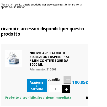
"Per motivi igienici, questo prodotto non può essere restituito una volta
aperto e/o utilizzato"
Ortopedia
Strumenti
ricambi e accessori disponibili per questo
chirurgici
prodotto
(liquidazione)
NUOVO ASPIRATORE DI
SECREZIONI ASPIRET 15L
/ MIN CONTENITORE DA
1000 ML
Riferimento:
310001
quantità
100,95€
Aggiungi
al
carrello
Prodotto disponibile. Spedizione immediata