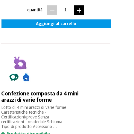
essenziale
pilates
per la
quantità
protezione
Sport
dei
e
Aggiungi al carrello
coronavirus
giochi
Armadi
Aerobica,
sanitari
fitness e
pilates
Veterinario
Sport
Ortopedia
e
giochi
Strumenti
Confezione composta da 4 mini
chirurgici
arazzi di varie forme
(liquidazione)
Armadi
Lotto di 4 mini arazzi di varie forme
Caratteristiche tecniche -
sanitari
Certificazioni/prove Senza
certificazioni - /materiale Schiuma -
Tipo di prodotto Accessorio ...
Veterinario
Prodotto disponibile.