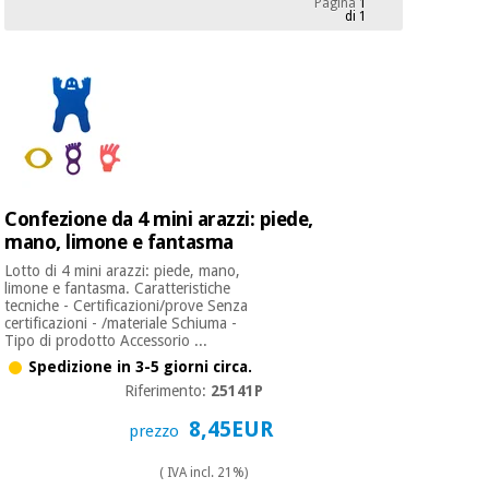
Pagina
1
mediche
Odontoiatria
di 1
Medicina
Notizia
Offerte
tradizionale
Attrezzature
cinese
mediche
Mobili
Outlet
Offerte
Medicina
clinici
tradizionale
Confezione da 4 mini arazzi: piede,
cinese
Armadi
mano, limone e fantasma
Fisaude
terapeutici
Outlet
Tech
Lotto di 4 mini arazzi: piede, mano,
Academy
Mobili
limone e fantasma. Caratteristiche
Materiale
tecniche - Certificazioni/prove Senza
clinici
essenziale
certificazioni - /materiale Schiuma -
Tipo di prodotto Accessorio ...
per la
Fisaude
protezione
Spedizione in 3-5 giorni circa.
Tech
Armadi
dei
Riferimento:
25141P
Academy
terapeutici
coronavirus
8,45EUR
prezzo
Aerobica,
Materiale
( IVA incl. 21%)
fitness e