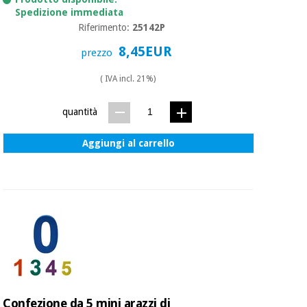
Spedizione immediata
Riferimento:
25142P
Ortopedia
8,45EUR
prezzo
Strumenti
( IVA incl. 21%)
chirurgici
(liquidazione)
quantità
Aggiungi al carrello
Confezione da 5 mini arazzi di