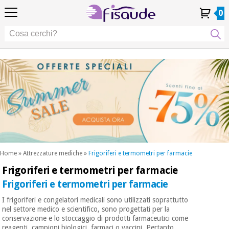
IT
IT
Fisioterapia
Fisioterapia
0
4,8
4,8
4,8
DE
DE
/ 5
/ 5
/ 5
Tecnologie
Tecnologie
ES
ES
Il mio
Il mio
I miei
I miei
Differenziali
FR
FR
Account
Account
ordini
ordini
Differenziali
Cura
PT
PT
Cura
dei
EU
EU
dei
piedi
piedi
Occasione
Estetica,
Occasione
Fisaude
dermocosmetici
Fisaude
Estetica,
e medicina
dermocosmetici
estetica
e medicina
SUMMER
estetica
SALE
Benessere,
SUMMER
qualità
SALE
della vita
Home
»
Attrezzature mediche
»
Frigoriferi e termometri per farmacie
Benessere,
e cura del
Frigoriferi e termometri per farmacie
I nostri
corpo
qualità
prodotti
Frigoriferi e termometri per farmacie
della vita
Kinefis
I nostri
e cura del
Odontoiatria
I frigoriferi e congelatori medicali sono utilizzati soprattutto
prodotti
corpo
nel settore medico e scientifico, sono progettati per la
Kinefis
conservazione e lo stoccaggio di prodotti farmaceutici come
Attrezzature
Notizia
reagenti, campioni biologici, farmaci o vaccini. Pertanto,