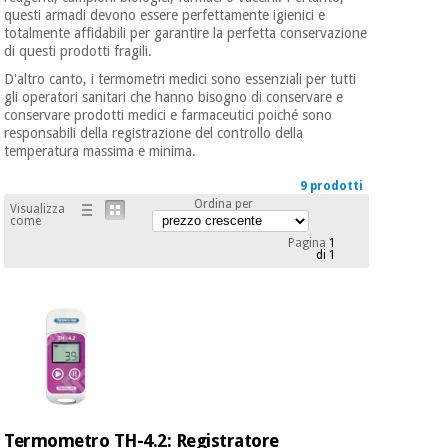
mediche
Odontoiatria
questi armadi devono essere perfettamente igienici e
totalmente affidabili per garantire la perfetta conservazione
di questi prodotti fragili.
Medicina
Notizia
Offerte
tradizionale
Attrezzature
D'altro canto, i termometri medici sono essenziali per tutti
cinese
mediche
gli operatori sanitari che hanno bisogno di conservare e
conservare prodotti medici e farmaceutici poiché sono
responsabili della registrazione del controllo della
Mobili
Outlet
Offerte
temperatura massima e minima.
Medicina
clinici
tradizionale
9 prodotti
cinese
Ordina per
Armadi
Visualizza
come
Fisaude
terapeutici
Outlet
Tech
Pagina
1
di 1
Academy
Mobili
Materiale
clinici
essenziale
per la
Fisaude
protezione
Tech
Armadi
dei
Academy
terapeutici
coronavirus
Aerobica,
Materiale
fitness e
Termometro TH-4.2: Registratore