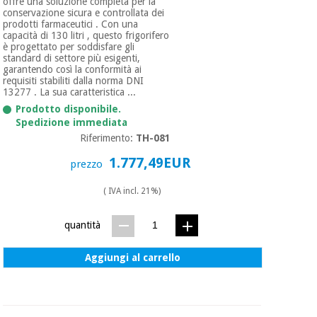
offre una soluzione completa per la
conservazione sicura e controllata dei
prodotti farmaceutici . Con una
capacità di 130 litri , questo frigorifero
è progettato per soddisfare gli
standard di settore più esigenti,
garantendo così la conformità ai
requisiti stabiliti dalla norma DNI
13277 . La sua caratteristica ...
Prodotto disponibile.
Spedizione immediata
Riferimento:
TH-081
1.777,49EUR
prezzo
( IVA incl. 21%)
quantità
Aggiungi al carrello