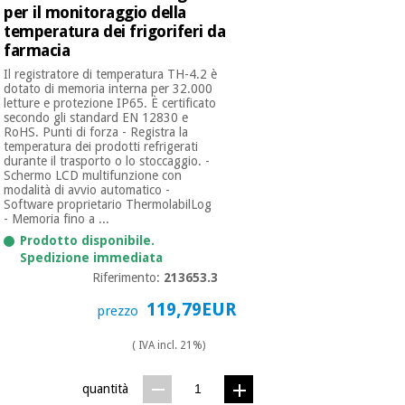
essenziale
pilates
per il monitoraggio della
per la
temperatura dei frigoriferi da
protezione
farmacia
Sport
dei
e
Il registratore di temperatura TH-4.2 è
coronavirus
giochi
dotato di memoria interna per 32.000
letture e protezione IP65. È certificato
secondo gli standard EN 12830 e
Armadi
RoHS. Punti di forza - Registra la
Aerobica,
sanitari
temperatura dei prodotti refrigerati
fitness e
durante il trasporto o lo stoccaggio. -
pilates
Schermo LCD multifunzione con
Veterinario
modalità di avvio automatico -
Software proprietario ThermolabilLog
- Memoria fino a ...
Sport
Ortopedia
Prodotto disponibile.
e
Spedizione immediata
giochi
Riferimento:
213653.3
Strumenti
chirurgici
119,79EUR
prezzo
(liquidazione)
Armadi
sanitari
( IVA incl. 21%)
quantità
Veterinario