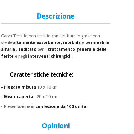
essenziale
pilates
per la
protezione
Descrizione
Sport
dei
e
coronavirus
giochi
Garza Tessuto non tessuto con struttura in garza non
Armadi
sterile
altamente
assorbente, morbida
e
permeabile
Aerobica,
sanitari
all'aria
.
Indicato
per il
trattamento generale delle
fitness e
ferite
e negli
interventi chirurgici
.
pilates
Veterinario
Caratteristiche tecniche:
Sport
Ortopedia
e
- Piegato misura
10 x 10 cm
giochi
Strumenti
- Misura aperta
: 20 x 20 cm
chirurgici
(liquidazione)
Armadi
- Presentazione in
confezione da 100 unità
.
sanitari
Opinioni
Veterinario