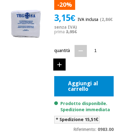
mediche
-20%
Odontoiatria
3,15€
Medicina
Notizia
IVA inclusa
(2,86€
Offerte
tradizionale
Attrezzature
senza IVA)
cinese
mediche
prima
3,95€
Mobili
Outlet
Offerte
Medicina
clinici
quantità
tradizionale
cinese
Armadi
Fisaude
terapeutici
Outlet
Tech
Academy
Mobili
Aggiungi al
Materiale
clinici
carrello
essenziale
per la
Fisaude
protezione
Prodotto disponibile.
Tech
Armadi
dei
Spedizione immediata
Academy
terapeutici
coronavirus
* Spedizione 15,51€
Aerobica,
Riferimento:
0983.00
Materiale
fitness e