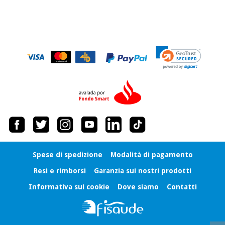
Spese di spedizione
Modalità di pagamento
Resi e rimborsi
Garanzia sui nostri prodotti
Informativa sui cookie
Dove siamo
Contatti