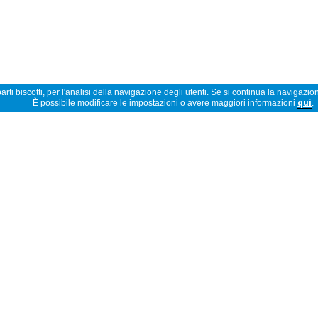
rti biscotti, per l'analisi della navigazione degli utenti. Se si continua la navigazion
È possibile modificare le impostazioni o avere maggiori informazioni
qui
.
Leggere la descrizione completa
Opinioni
5 stelle
4 stelle