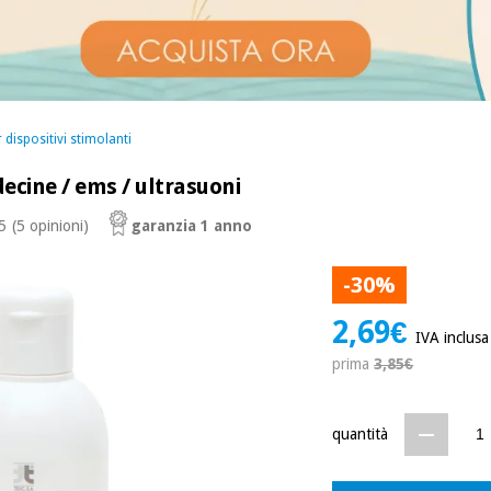
 dispositivi stimolanti
ecine / ems / ultrasuoni
 5
(5 opinioni)
garanzia 1 anno
-30%
2,69€
IVA inclusa
prima
3,85€
quantità