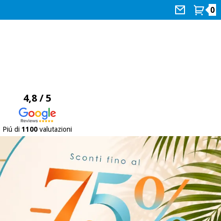
0
4,8 / 5
Piú di
1100
valutazioni