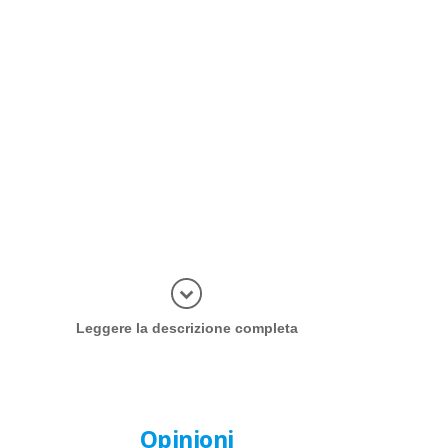
Più inform
Leggere la descrizione completa
Opinioni