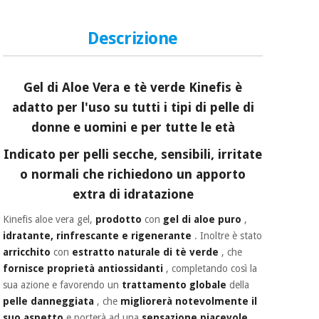
essenziale
pilates
per la
protezione
Descrizione
Sport
dei
e
coronavirus
giochi
Gel di Aloe Vera e tè verde Kinefis
è
Armadi
Aerobica,
adatto per l'uso su tutti i tipi di pelle di
sanitari
fitness e
donne e
uomini
e per tutte le età
pilates
Veterinario
Indicato per pelli secche, sensibili, irritate
o normali che richiedono un apporto
Sport
Ortopedia
extra di idratazione
e
giochi
Strumenti
Kinefis aloe vera gel,
prodotto
con
gel di aloe puro
,
chirurgici
idratante, rinfrescante e rigenerante
. Inoltre è stato
(liquidazione)
arricchito
con
estratto naturale di tè verde
, che
Armadi
sanitari
fornisce proprietà antiossidanti
, completando così la
sua azione e favorendo un
trattamento globale
della
pelle danneggiata
, che
migliorerà notevolmente il
Veterinario
suo aspetto
e porterà ad una
sensazione piacevole
.