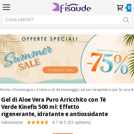
IT
IT
Fisioterapia
Fisioterapia
0
4,8
4,8
4,8
DE
DE
/ 5
/ 5
/ 5
Tecnologie
Tecnologie
ES
ES
Il mio
Il mio
I miei
I miei
Differenziali
FR
FR
Account
Account
ordini
ordini
Differenziali
Cura
PT
PT
Cura
dei
EU
EU
dei
piedi
piedi
Occasione
Estetica,
Occasione
Fisaude
dermocosmetici
Fisaude
Estetica,
e medicina
dermocosmetici
estetica
e medicina
SUMMER
estetica
SALE
Benessere,
SUMMER
qualità
SALE
della vita
Home
»
Fisioterapia
»
Creme e oli da massaggio ad uso terapeutico per la cura d
Benessere,
e cura del
Gel di Aloe Vera Puro Arricchito con Tè
I nostri
corpo
qualità
prodotti
Verde Kinefis 500 ml: Effetto
della vita
Kinefis
rigenerante, idratante e antiossidante
I nostri
e cura del
Odontoiatria
prodotti
corpo
Valutazione:
4.7 di 5
(55 opinioni)
Kinefis
Attrezzature
Notizia