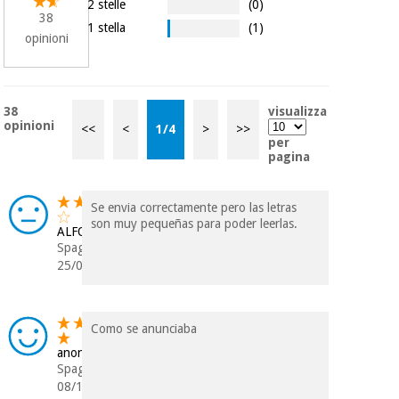
2 stelle
(0)
38
1 stella
(1)
opinioni
Ortopedia
Strumenti
38
visualizza
chirurgici
opinioni
<<
<
1
/
4
>
>>
(liquidazione)
per
pagina
Se envia correctamente pero las letras
son muy pequeñas para poder leerlas.
ALFONSO
Spagna
25/03/2025
Como se anunciaba
anonimo
Spagna
08/11/2023