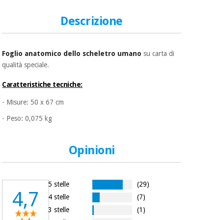
essenziale
pilates
per la
Descrizione
protezione
Sport
dei
e
coronavirus
giochi
Foglio anatomico dello scheletro umano
su carta di
qualità speciale.
Armadi
Aerobica,
sanitari
fitness e
Caratteristiche tecniche:
pilates
- Misure: 50 x 67 cm
Veterinario
- Peso: 0,075 kg
Sport
Ortopedia
e
giochi
Opinioni
Strumenti
chirurgici
(liquidazione)
Armadi
5 stelle
(29)
sanitari
4,7
4 stelle
(7)
3 stelle
(1)
Veterinario