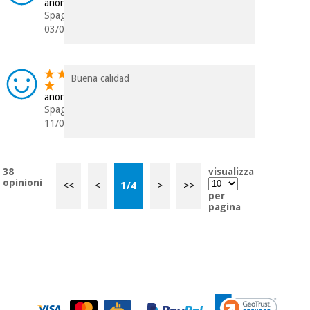
anonimo
Spagna
03/05/2020
Buena calidad
anonimo
Spagna
11/02/2020
38
visualizza
opinioni
<<
<
1
/
4
>
>>
per
pagina