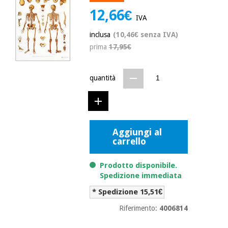
mediche
Odontoiatria
12,66€
IVA
Medicina
Notizia
inclusa
(10,46€ senza IVA)
Offerte
tradizionale
Attrezzature
cinese
prima
17,95€
mediche
Mobili
Outlet
Offerte
quantità
Medicina
clinici
tradizionale
cinese
Armadi
Fisaude
terapeutici
Outlet
Tech
Aggiungi al
Academy
Mobili
carrello
Materiale
clinici
essenziale
per la
Prodotto disponibile.
Fisaude
protezione
Spedizione immediata
Tech
Armadi
dei
Academy
terapeutici
coronavirus
* Spedizione 15,51€
Riferimento:
4006814
Aerobica,
Materiale
fitness e