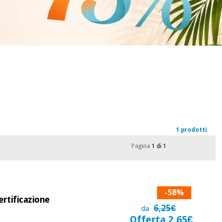
1 prodotti
Pagina
1 di 1
-58%
ertificazione
6,25€
da
Offerta 2,65€