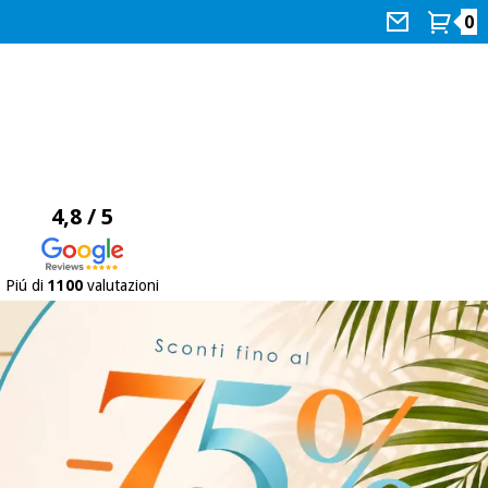
0
4,8 / 5
Piú di
1100
valutazioni