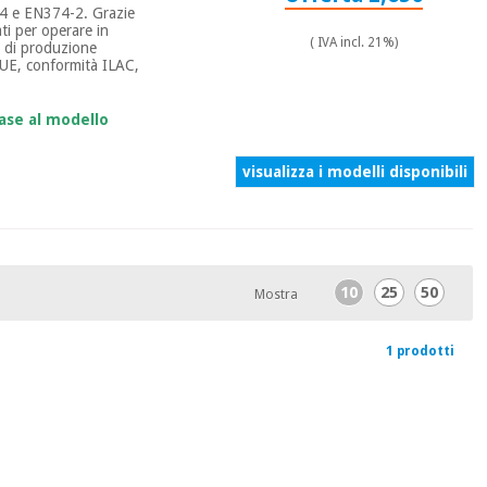
5-4 e EN374-2. Grazie
ati per operare in
( IVA incl. 21%)
ti di produzione
 UE, conformità ILAC,
ase al modello
visualizza i modelli disponibili
10
25
50
Mostra
1 prodotti