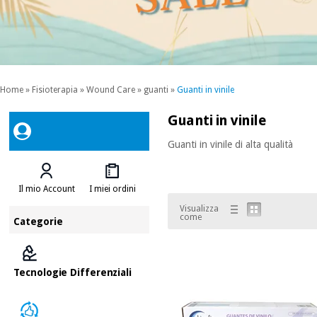
Home
»
Fisioterapia
»
Wound Care
»
guanti
»
Guanti in vinile
Guanti in vinile
Guanti in vinile di alta qualità
Il mio Account
I miei ordini
Visualizza
come
Categorie
Tecnologie Differenziali