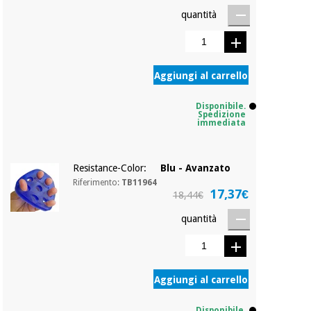
quantità
Ortopedia
Aggiungi al carrello
Strumenti
chirurgici
Disponibile.
(liquidazione)
Spedizione
immediata
Resistance-Color:
Blu - Avanzato
Riferimento:
TB11964
17,37€
18,44€
quantità
Aggiungi al carrello
Disponibile.