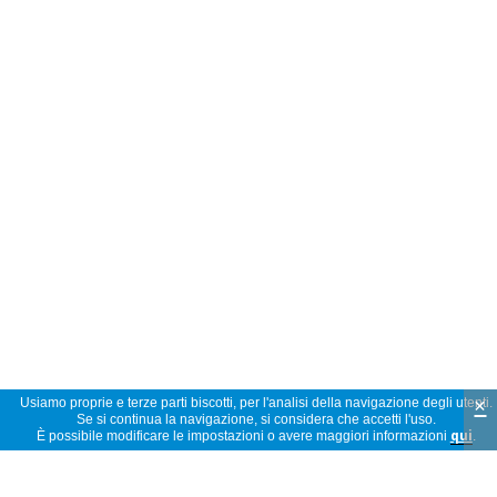
×
Usiamo proprie e terze parti biscotti, per l'analisi della navigazione degli utenti.
Se si continua la navigazione, si considera che accetti l'uso.
È possibile modificare le impostazioni o avere maggiori informazioni
qui
.