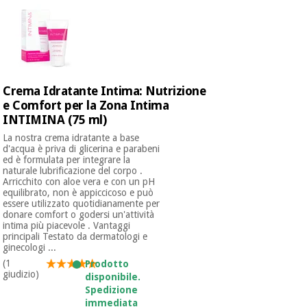
essenziale
pilates
per la
protezione
Sport
dei
e
coronavirus
giochi
Crema Idratante Intima: Nutrizione
Armadi
Aerobica,
e Comfort per la Zona Intima
sanitari
fitness e
INTIMINA (75 ml)
pilates
La nostra crema idratante a base
Veterinario
d'acqua è priva di glicerina e parabeni
ed è formulata per integrare la
naturale lubrificazione del corpo .
Sport
Ortopedia
Arricchito con aloe vera e con un pH
e
equilibrato, non è appiccicoso e può
giochi
essere utilizzato quotidianamente per
Strumenti
donare comfort o godersi un'attività
chirurgici
intima più piacevole . Vantaggi
(liquidazione)
principali Testato da dermatologi e
Armadi
ginecologi ...
sanitari
(1
Prodotto
giudizio)
disponibile.
Spedizione
Veterinario
immediata