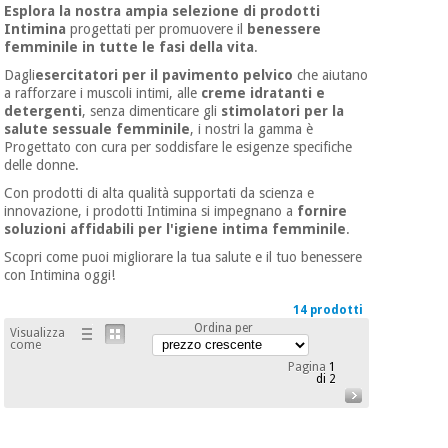
mediche
Esplora la nostra ampia selezione di prodotti
Odontoiatria
Intimina
progettati per promuovere il
benessere
femminile in tutte le fasi della vita
.
Medicina
Notizia
Offerte
tradizionale
Dagli
esercitatori per il pavimento pelvico
che aiutano
Attrezzature
cinese
a rafforzare i muscoli intimi, alle
creme idratanti e
mediche
detergenti
, senza dimenticare gli
stimolatori per la
salute sessuale femminile
, i nostri la gamma è
Mobili
Progettato con cura per soddisfare le esigenze specifiche
Outlet
Offerte
Medicina
clinici
delle donne.
tradizionale
Con prodotti di alta qualità supportati da scienza e
cinese
Armadi
innovazione, i prodotti Intimina si impegnano a
fornire
Fisaude
terapeutici
soluzioni affidabili per l'igiene intima femminile
.
Outlet
Tech
Scopri come puoi migliorare la tua salute e il tuo benessere
Academy
Mobili
con Intimina oggi!
Materiale
clinici
essenziale
14 prodotti
per la
Fisaude
Ordina per
protezione
Visualizza
Tech
Armadi
come
dei
Academy
terapeutici
coronavirus
Pagina
1
di 2
Aerobica,
Materiale
fitness e