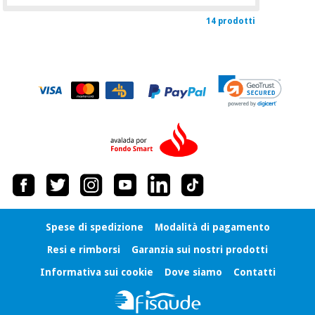
14 prodotti
Spese di spedizione
Modalità di pagamento
Resi e rimborsi
Garanzia sui nostri prodotti
Informativa sui cookie
Dove siamo
Contatti