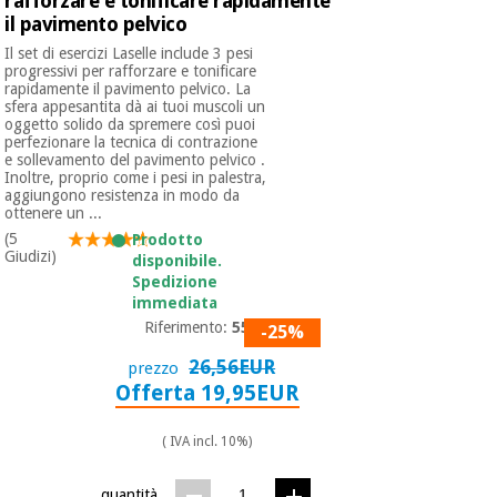
rafforzare e tonificare rapidamente
il pavimento pelvico
Il set di esercizi Laselle include 3 pesi
progressivi per rafforzare e tonificare
rapidamente il pavimento pelvico. La
sfera appesantita dà ai tuoi muscoli un
oggetto solido da spremere così puoi
perfezionare la tecnica di contrazione
e sollevamento del pavimento pelvico .
Inoltre, proprio come i pesi in palestra,
aggiungono resistenza in modo da
ottenere un ...
(5
Prodotto
Giudizi)
disponibile.
Spedizione
immediata
Riferimento:
5549
-25%
26,56EUR
prezzo
Offerta 19,95EUR
( IVA incl. 10%)
quantità