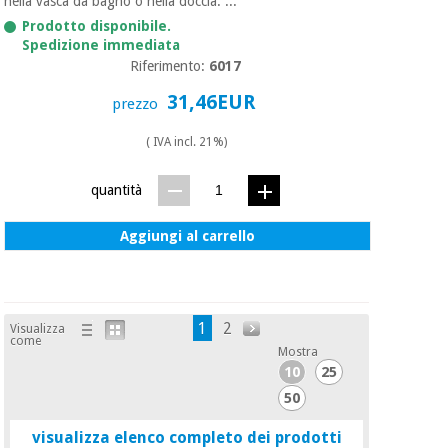
nella vasca da bagno o nella doccia. ...
Prodotto disponibile.
Spedizione immediata
Riferimento:
6017
31,46EUR
prezzo
( IVA incl. 21%)
quantità
Aggiungi al carrello
1
2
Visualizza
come
Mostra
10
25
50
visualizza elenco completo dei prodotti