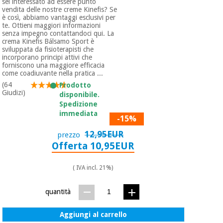
sei interessato ad essere punto
vendita delle nostre creme Kinefis? Se
è così, abbiamo vantaggi esclusivi per
te. Ottieni maggiori informazioni
senza impegno contattandoci qui. La
crema Kinefis Bálsamo Sport è
sviluppata da fisioterapisti che
incorporano principi attivi che
forniscono una maggiore efficacia
come coadiuvante nella pratica ...
(64
Prodotto
Giudizi)
disponibile.
Spedizione
immediata
-15%
12,95EUR
prezzo
Offerta 10,95EUR
( IVA incl. 21%)
quantità
Aggiungi al carrello