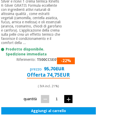
Silver e ricevi 1 crema termica Kinefis
K-Silver GRATIS Formula eccellente
con ingredienti attivi naturali di
altissima qualità , come estratti
vegetali (camomilla, centella asiatica,
fucus, arnica e melissa) e oli essenziali
(arancia, rosmarino, chiodi di garofano
e canfora). L'applicazione della crema
sulla pelle crea un effetto termico che
favorisce il condizionamento e il
comfort della ...
Prodotto disponibile.
Spedizione immediata
Riferimento:
T500CCSE0197
-22%
95,70EUR
prezzo
Offerta 74,75EUR
( IVA incl. 21%)
quantità
Aggiungi al carrello