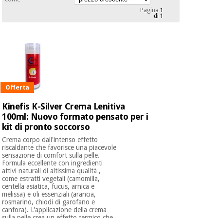
mediche
Odontoiatria
Pagina
1
di 1
Medicina
Notizia
Offerte
tradizionale
Attrezzature
cinese
mediche
Mobili
Outlet
Offerte
Medicina
clinici
tradizionale
Offerta
cinese
Armadi
Kinefis K-Silver Crema Lenitiva
Fisaude
terapeutici
Outlet
100ml: Nuovo formato pensato per i
Tech
kit di pronto soccorso
Academy
Mobili
Materiale
clinici
Crema corpo dall'intenso effetto
essenziale
riscaldante che favorisce una piacevole
per la
sensazione di comfort sulla pelle.
Fisaude
protezione
Formula eccellente con ingredienti
Tech
Armadi
dei
attivi naturali di altissima qualità ,
Academy
terapeutici
coronavirus
come estratti vegetali (camomilla,
centella asiatica, fucus, arnica e
melissa) e oli essenziali (arancia,
rosmarino, chiodi di garofano e
Aerobica,
Materiale
canfora). L'applicazione della crema
fitness e
sulla pelle crea un effetto termico che