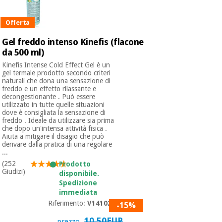
Offerta
Ortopedia
Gel freddo intenso Kinefis (flacone
da 500 ml)
Strumenti
Kinefis Intense Cold Effect Gel è un
chirurgici
gel termale prodotto secondo criteri
(liquidazione)
naturali che dona una sensazione di
freddo e un effetto rilassante e
decongestionante . Può essere
utilizzato in tutte quelle situazioni
dove è consigliata la sensazione di
freddo . Ideale da utilizzare sia prima
che dopo un'intensa attività fisica .
Aiuta a mitigare il disagio che può
derivare dalla pratica di una regolare
...
(252
Prodotto
Giudizi)
disponibile.
Spedizione
immediata
Riferimento:
V1410256
-15%
10,50EUR
prezzo