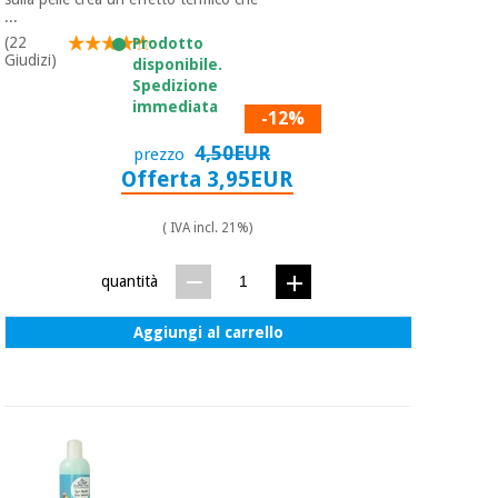
essenziale
pilates
...
per la
(22
Prodotto
protezione
Giudizi)
Sport
disponibile.
dei
e
Spedizione
coronavirus
giochi
immediata
-12%
4,50EUR
prezzo
Armadi
Aerobica,
Offerta 3,95EUR
sanitari
fitness e
pilates
( IVA incl. 21%)
Veterinario
Sport
quantità
Ortopedia
e
giochi
Aggiungi al carrello
Strumenti
chirurgici
(liquidazione)
Armadi
sanitari
Veterinario