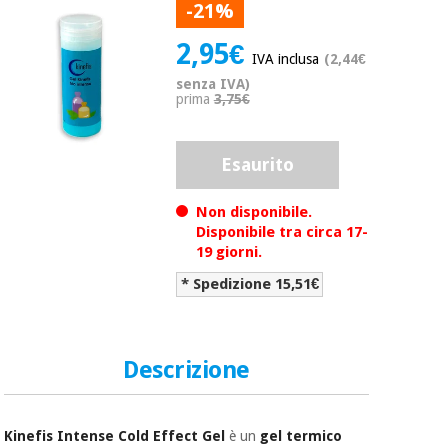
mediche
-21%
Odontoiatria
2,95€
Medicina
IVA inclusa
(2,44€
Notizia
Offerte
tradizionale
Attrezzature
senza IVA)
cinese
mediche
prima
3,75€
Mobili
Outlet
Offerte
Medicina
clinici
Esaurito
tradizionale
cinese
Armadi
Non disponibile.
Fisaude
terapeutici
Disponibile tra circa 17-
Outlet
Tech
19 giorni.
Academy
Mobili
Materiale
clinici
* Spedizione 15,51€
essenziale
per la
Fisaude
protezione
Tech
Armadi
dei
Descrizione
Academy
terapeutici
coronavirus
Aerobica,
Materiale
fitness e
Kinefis Intense Cold Effect Gel
è un
gel termico