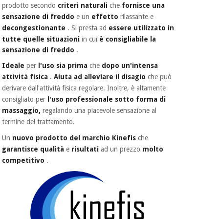
essenziale
pilates
prodotto secondo
criteri naturali
che
fornisce una
per la
sensazione di freddo
e un
effetto
rilassante e
protezione
Sport
decongestionante
. Si
presta ad
essere utilizzato in
dei
e
tutte quelle situazioni
in cui
è consigliabile la
coronavirus
giochi
sensazione di freddo
.
Ideale
per
l'uso sia prima
che
dopo
un'intensa
Armadi
Aerobica,
attività fisica
.
Aiuta ad alleviare il disagio
che può
sanitari
fitness e
derivare dall'attività fisica regolare. Inoltre, è altamente
pilates
consigliato per
l'uso professionale sotto forma di
Veterinario
massaggio,
regalando una piacevole sensazione al
termine del trattamento.
Sport
Ortopedia
e
Un
nuovo prodotto del marchio Kinefis
che
giochi
garantisce qualità
e
risultati
ad un prezzo
molto
Strumenti
chirurgici
competitivo
.
(liquidazione)
Armadi
sanitari
Veterinario