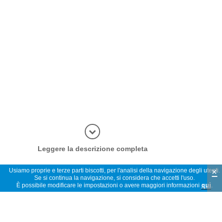
Più inform
Leggere la descrizione completa
×
Usiamo proprie e terze parti biscotti, per l'analisi della navigazione degli utenti.
Se si continua la navigazione, si considera che accetti l'uso.
È possibile modificare le impostazioni o avere maggiori informazioni
qui
.
Opinioni