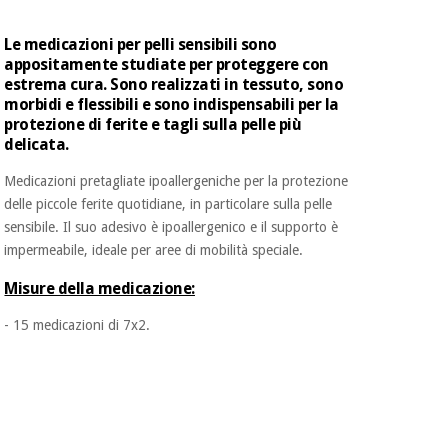
essenziale
pilates
per la
Le medicazioni per pelli sensibili sono
protezione
Sport
appositamente studiate per proteggere con
dei
e
estrema cura. Sono realizzati in tessuto, sono
coronavirus
giochi
morbidi e flessibili e sono indispensabili per la
protezione di ferite e tagli sulla pelle più
Armadi
delicata.
Aerobica,
sanitari
fitness e
Medicazioni pretagliate ipoallergeniche per la protezione
pilates
delle piccole ferite quotidiane, in particolare sulla pelle
Veterinario
sensibile. Il suo adesivo è ipoallergenico e il supporto è
impermeabile, ideale per aree di mobilità speciale.
Sport
Ortopedia
e
Misure della medicazione:
giochi
Strumenti
- 15 medicazioni di 7x2.
chirurgici
(liquidazione)
Armadi
sanitari
Veterinario