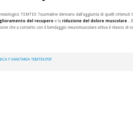
 kinesiologico TEMTEX Tourmaline derivano dall'aggiunta di quelli ottenuti tr
glioramento del recupero
e la
riduzione del dolore muscolare
. I
zione che a contatto con il bendaggio neuromuscolare attiva il rilascio di i
ICA Y SANITARIA TEMTEX.PDF