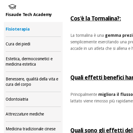
Fisaude Tech Academy
Cos'è la Tormalina?:
Fisioterapia
La tormalina è una
gemma prezi
semplicemente esercitando una pre
Cura dei piedi
accade in un atleta che si allena e h
Estetica, dermocosmetici e
medicina estetica
Quali effetti benefici han
Benessere, qualità della vita e
cura del corpo
Principalmente
migliora il flus
Odontoiatria
lattato viene rimosso più rapidame
Attrezzature mediche
Medicina tradizionale cinese
Quali sono gli effetti d