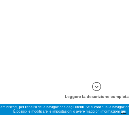
Leggere la descrizione completa
rti biscotti, per l'analisi della navigazione degli utenti. Se si continua la navigazion
È possibile modificare le impostazioni o avere maggiori informazioni
qui
.
Opinioni