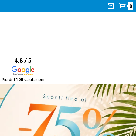
0
4,8 / 5
Piú di
1100
valutazioni