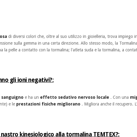
osa
di diversi colori che, oltre al suo utilizzo in gioielleria, trova impiego i
ssione sulla gemma in una certa direzione. Allo stesso modo, la Tormalin
a la pelle a contatto con la tormalina; l'atleta suda e la tormalina, a contatt
no gli ioni negativi?:
so sanguigno
e ha un
effetto sedativo nervoso locale
. Con una
mig
nte) e le
prestazioni fisiche migliorano
. Migliora anche il recupero. 
el nastro kinesiologico alla tormalina TEMTEX?: