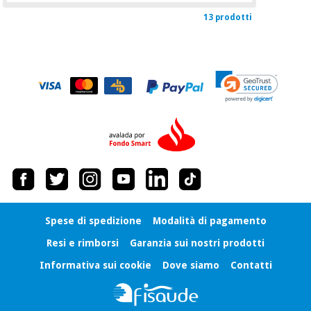
13 prodotti
Spese di spedizione
Modalità di pagamento
Resi e rimborsi
Garanzia sui nostri prodotti
Informativa sui cookie
Dove siamo
Contatti