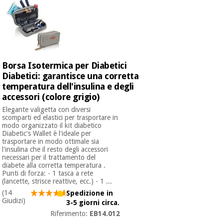
Ortopedia
Strumenti
Borsa Isotermica per Diabetici
chirurgici
Diabetici: garantisce una corretta
(liquidazione)
temperatura dell'insulina e degli
accessori (colore grigio)
Elegante valigetta con diversi
scomparti ed elastici per trasportare in
modo organizzato il kit diabetico
Diabetic's Wallet è l'ideale per
trasportare in modo ottimale sia
l'insulina che il resto degli accessori
necessari per il trattamento del
diabete alla corretta temperatura .
Punti di forza: - 1 tasca a rete
(lancette, strisce reattive, ecc.) - 1 ...
(14
Spedizione in
Giudizi)
3-5 giorni circa.
Riferimento:
EB14.012