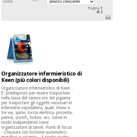
mediche
come
Odontoiatria
Pagina
1
di 2
Medicina
Notizia
Offerte
tradizionale
Attrezzature
cinese
mediche
Mobili
Outlet
Offerte
Medicina
clinici
tradizionale
cinese
Armadi
Fisaude
terapeutici
Outlet
Organizzatore infermieristico di
Tech
Academy
Keen (più colori disponibili)
Mobili
Materiale
clinici
Organizzatore infermieristico di Keen .
essenziale
E' predisposto per essere trasportato
per la
nella tasca del camice e/o del pigiama
Fisaude
protezione
per trasportare gli oggetti necessari in
Tech
Armadi
dei
infermeria ospedaliera, quali: chiavi a
Academy
terapeutici
coronavirus
tre vie, spine, torcia elettrica, pinzette,
penna, scotch, forbici, ecc. Serve in
modo indipendente come
organizzatore di tavoli. Punti di forza:
Aerobica,
Materiale
- Chiusura con bottone automatico
fitness e
metallico e calamita - 3 tasche piatte