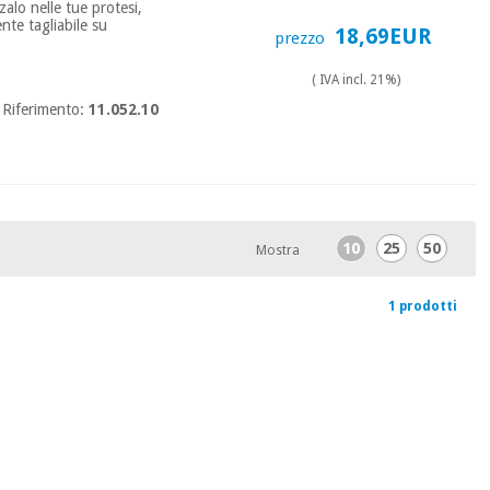
alo nelle tue protesi,
nte tagliabile su
18,69EUR
prezzo
( IVA incl. 21%)
Riferimento:
11.052.10
10
25
50
Mostra
1 prodotti