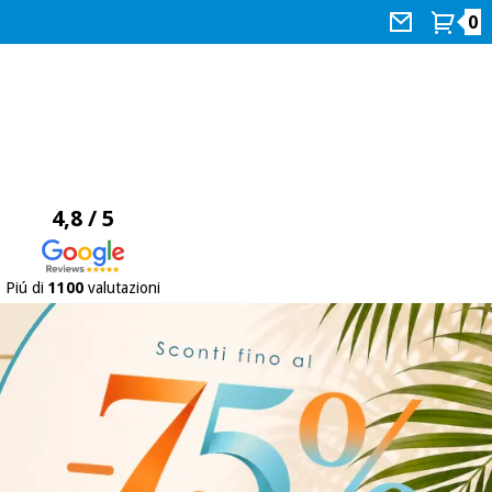
0
4,8 / 5
Piú di
1100
valutazioni