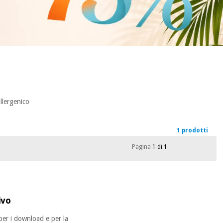
llergenico
1 prodotti
Pagina
1 di 1
ivo
per i download e per la