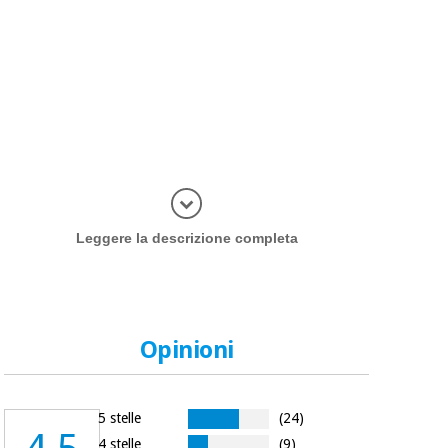
Più inform
Leggere la descrizione completa
Opinioni
5 stelle
(24)
4 stelle
(9)