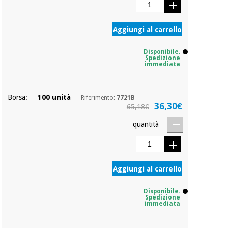
essenziale
pilates
per la
protezione
Sport
Aggiungi al carrello
dei
e
coronavirus
giochi
Disponibile.
Spedizione
immediata
Armadi
Aerobica,
sanitari
fitness e
pilates
Borsa:
100 unità
Riferimento:
7721B
36,30€
Veterinario
65,18€
quantità
Sport
Ortopedia
e
giochi
Strumenti
chirurgici
Aggiungi al carrello
(liquidazione)
Armadi
sanitari
Disponibile.
Spedizione
immediata
Veterinario