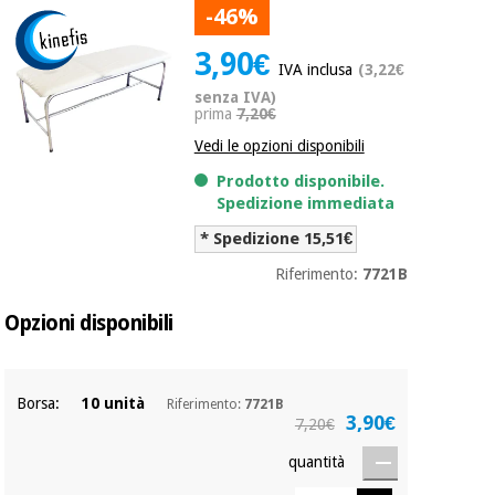
mediche
-46%
Odontoiatria
3,90€
Medicina
Notizia
IVA inclusa
(3,22€
Offerte
tradizionale
Attrezzature
senza IVA)
cinese
mediche
prima
7,20€
Vedi le opzioni disponibili
Mobili
Outlet
Offerte
Medicina
clinici
Prodotto disponibile.
tradizionale
Spedizione immediata
cinese
Armadi
* Spedizione 15,51€
Fisaude
terapeutici
Outlet
Tech
Riferimento:
7721B
Academy
Mobili
Materiale
clinici
Opzioni disponibili
essenziale
per la
Fisaude
protezione
Tech
Armadi
dei
Borsa:
10 unità
Academy
terapeutici
coronavirus
Riferimento:
7721B
3,90€
7,20€
Aerobica,
quantità
Materiale
fitness e