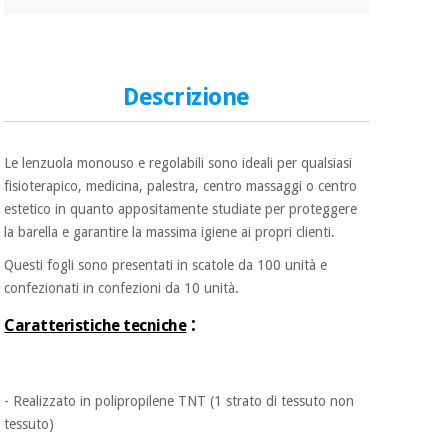
Ortopedia
Descrizione
Strumenti
chirurgici
(liquidazione)
Le lenzuola monouso e regolabili sono ideali per qualsiasi
fisioterapico, medicina, palestra, centro massaggi o centro
estetico in quanto appositamente studiate per proteggere
la barella e garantire la massima igiene ai propri clienti.
Questi fogli sono presentati in scatole da 100 unità e
confezionati in confezioni da 10 unità.
:
Caratteristiche tecniche
- Realizzato in polipropilene TNT (1 strato di tessuto non
tessuto)