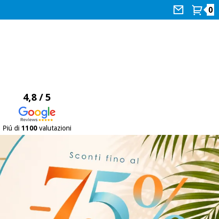
0
4,8 / 5
Piú di
1100
valutazioni