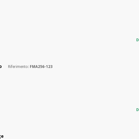
D
o
Riferimento:
FMA256-123
D
ge