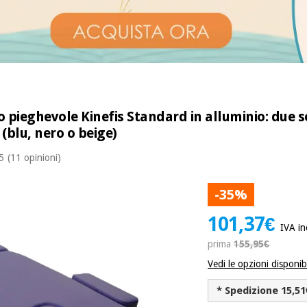
 pieghevole Kinefis Standard in alluminio: due se
 (blu, nero o beige)
 5
(11 opinioni)
-35%
101,37€
IVA in
prima
155,95€
Vedi le opzioni disponibi
* Spedizione 15,51