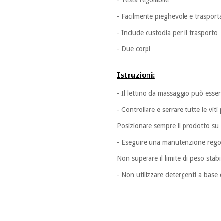
- Testa regolabile
- Facilmente pieghevole e trasport
- Include custodia per il trasporto
- Due corpi
Istruzioni:
- Il lettino da massaggio può esse
- Controllare e serrare tutte le viti
Posizionare sempre il prodotto su u
- Eseguire una manutenzione regolar
Non superare il limite di peso stabil
- Non utilizzare detergenti a base d