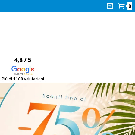
0
4,8 / 5
Piú di
1100
valutazioni