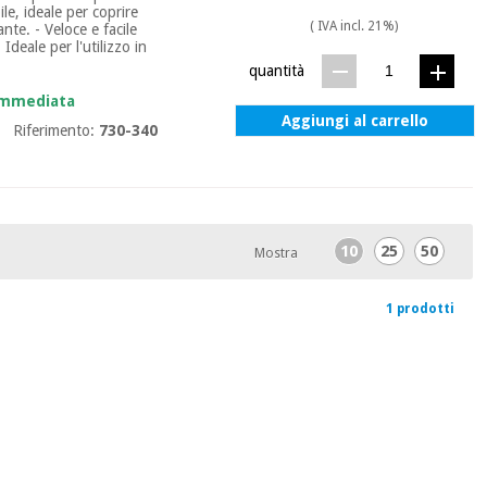
le, ideale per coprire
( IVA incl. 21%)
ante. - Veloce e facile
Ideale per l'utilizzo in
quantità
 immediata
Aggiungi al carrello
Riferimento:
730-340
10
25
50
Mostra
1 prodotti