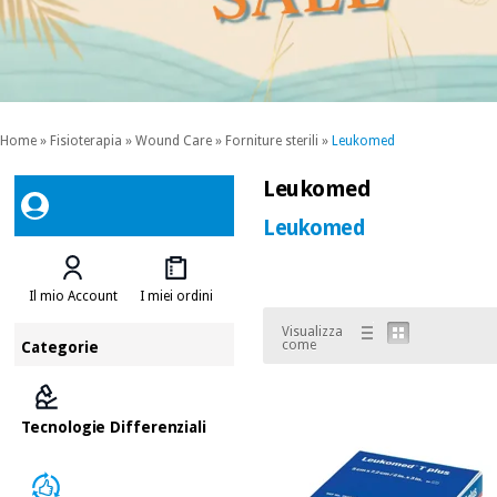
Home
»
Fisioterapia
»
Wound Care
»
Forniture sterili
»
Leukomed
Leukomed
Leukomed
Il mio Account
I miei ordini
Visualizza
come
Categorie
Tecnologie Differenziali