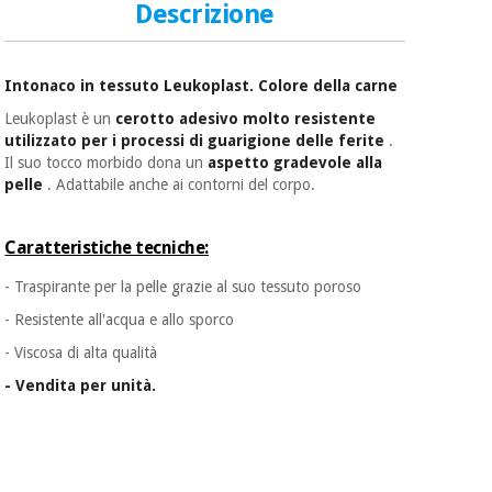
essenziale
pilates
Descrizione
per la
protezione
Sport
dei
e
Intonaco in tessuto Leukoplast. Colore della carne
coronavirus
giochi
Leukoplast è un
cerotto adesivo molto resistente
utilizzato per i processi di guarigione delle ferite
.
Armadi
Aerobica,
Il suo tocco morbido dona un
aspetto gradevole alla
sanitari
fitness e
pelle
. Adattabile anche ai contorni del corpo.
pilates
Veterinario
Caratteristiche tecniche:
Sport
Ortopedia
- Traspirante per la pelle grazie al suo tessuto poroso
e
- Resistente all'acqua e allo sporco
giochi
Strumenti
- Viscosa di alta qualità
chirurgici
(liquidazione)
- Vendita per unità.
Armadi
sanitari
Veterinario