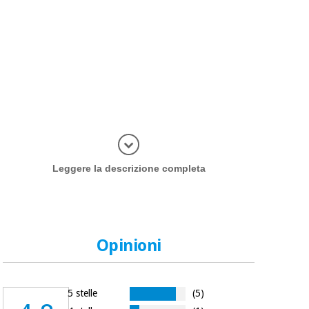
Più inform
Leggere la descrizione completa
Opinioni
5 stelle
(5)