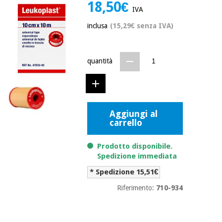
mediche
18,50€
Odontoiatria
IVA
inclusa
(15,29€ senza IVA)
Medicina
Notizia
Offerte
tradizionale
Attrezzature
cinese
mediche
quantità
Mobili
Outlet
Offerte
Medicina
clinici
tradizionale
cinese
Armadi
Fisaude
terapeutici
Aggiungi al
Outlet
Tech
carrello
Academy
Mobili
Materiale
clinici
Prodotto disponibile.
essenziale
per la
Spedizione immediata
Fisaude
protezione
Tech
Armadi
* Spedizione 15,51€
dei
Academy
terapeutici
coronavirus
Riferimento:
710-934
Aerobica,
Materiale
fitness e