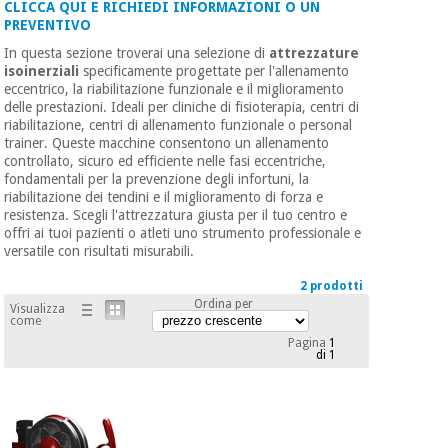
mediche
CLICCA QUI E RICHIEDI INFORMAZIONI O UN
Odontoiatria
PREVENTIVO
In questa sezione troverai una selezione di
attrezzature
Medicina
Notizia
isoinerziali
specificamente progettate per l'allenamento
Offerte
tradizionale
Attrezzature
eccentrico, la riabilitazione funzionale e il miglioramento
cinese
mediche
delle prestazioni. Ideali per cliniche di fisioterapia, centri di
riabilitazione, centri di allenamento funzionale o personal
Mobili
trainer. Queste macchine consentono un allenamento
Outlet
Offerte
Medicina
clinici
controllato, sicuro ed efficiente nelle fasi eccentriche,
fondamentali per la prevenzione degli infortuni, la
tradizionale
riabilitazione dei tendini e il miglioramento di forza e
cinese
Armadi
resistenza. Scegli l'attrezzatura giusta per il tuo centro e
Fisaude
terapeutici
offri ai tuoi pazienti o atleti uno strumento professionale e
Outlet
Tech
versatile con risultati misurabili.
Academy
Mobili
Materiale
clinici
2 prodotti
essenziale
Ordina per
Visualizza
per la
come
Fisaude
protezione
Pagina
1
Tech
Armadi
dei
di 1
Academy
terapeutici
coronavirus
Aerobica,
Materiale
fitness e