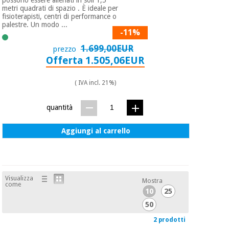
possono essere allenati in soli 1,5
metri quadrati di spazio . È ideale per
fisioterapisti, centri di performance o
palestre. Un modo ...
-11%
1.699,00EUR
prezzo
Offerta 1.505,06EUR
( IVA incl. 21%)
quantità
Aggiungi al carrello
Visualizza
Mostra
come
10
25
50
2 prodotti