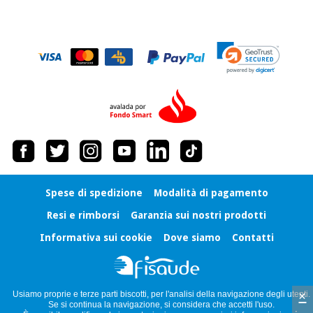
Spese di spedizione
Modalità di pagamento
Resi e rimborsi
Garanzia sui nostri prodotti
Informativa sui cookie
Dove siamo
Contatti
×
Usiamo proprie e terze parti biscotti, per l'analisi della navigazione degli utenti.
Se si continua la navigazione, si considera che accetti l'uso.