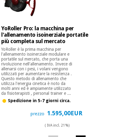
essenziale
pilates
per la
protezione
Sport
dei
e
coronavirus
giochi
YoRoller Pro: la macchina per
l'allenamento isoinerziale portatile
più completa sul mercato
Armadi
Aerobica,
sanitari
YoRoller è la prima macchina per
fitness e
l'allenamento isoinerziale modulare e
pilates
portatile sul mercato, che porta una
Veterinario
rivoluzione nell'allenamento. Invece di
allenarsi con i pesi, i volani vengono
utilizzati per aumentare la resistenza .
Sport
Questo metodo di allenamento che
Ortopedia
e
utilizza l'energia cinetica è noto da
molti anni ed è ampiamente utilizzato
giochi
da fisioterapisti , personal trainer e ...
Strumenti
chirurgici
Spedizione in 5-7 giorni circa.
(liquidazione)
Armadi
1.595,00EUR
prezzo
sanitari
( IVA incl. 21%)
Veterinario