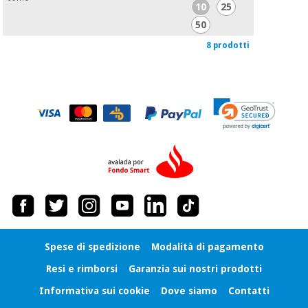
10
25
50
8 prodotti
Spese di spedizione
Modalità di pagamento
Resi e rimborsi
Garanzia sui nostri prodotti
Informativa sui cookie
Dove siamo
Contatti