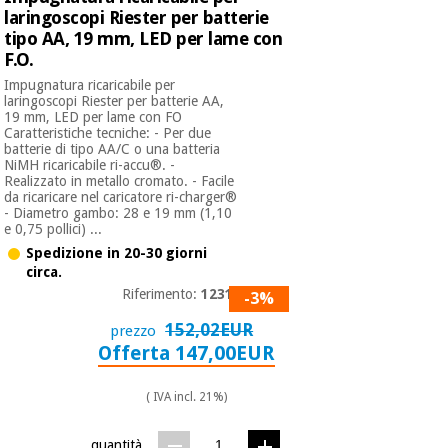
laringoscopi Riester per batterie
tipo AA, 19 mm, LED per lame con
F.O.
Impugnatura ricaricabile per
laringoscopi Riester per batterie AA,
19 mm, LED per lame con FO
Caratteristiche tecniche: - Per due
batterie di tipo AA/C o una batteria
NiMH ricaricabile ri-accu®. -
Realizzato in metallo cromato. - Facile
da ricaricare nel caricatore ri-charger®
- Diametro gambo: 28 e 19 mm (1,10
e 0,75 pollici) ...
Spedizione in 20-30 giorni
circa.
Riferimento:
12316
-3%
152,02EUR
prezzo
Offerta 147,00EUR
( IVA incl. 21%)
quantità