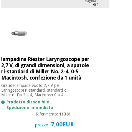
Pagina
1
mediche
Odontoiatria
di 1
Medicina
Notizia
Offerte
tradizionale
Attrezzature
cinese
mediche
Mobili
Outlet
Offerte
Medicina
clinici
tradizionale
lampadina Riester Laryngoscope per
cinese
Armadi
2,7 V, di grandi dimensioni, a spatole
Fisaude
terapeutici
Outlet
ri-standard di Miller No. 2-4, 0-5
Tech
Academy
Macintosh, confezione da 1 unità
Mobili
Materiale
clinici
Grande lampada vuoto 2,7 V per
essenziale
Laringoscopi ri-standard, standard di
per la
Miller n. Da 2 a 4, Macintosh 0 a 4 ...
Fisaude
protezione
Tech
Armadi
Prodotto disponibile.
dei
Spedizione immediata
Academy
terapeutici
coronavirus
Riferimento:
11381
Aerobica,
7,00EUR
prezzo
Materiale
fitness e