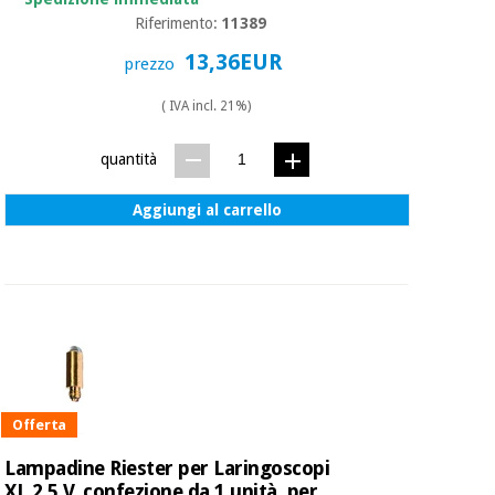
Riferimento:
11389
Ortopedia
13,36EUR
prezzo
( IVA incl. 21%)
Strumenti
chirurgici
quantità
(liquidazione)
Aggiungi al carrello
Offerta
Lampadine Riester per Laringoscopi
XL 2,5 V, confezione da 1 unità, per