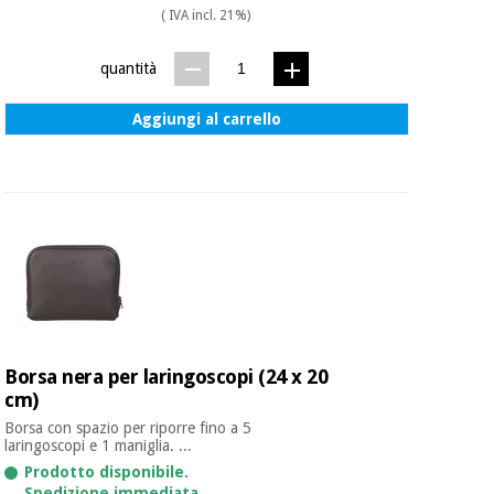
essenziale
pilates
( IVA incl. 21%)
per la
protezione
Sport
quantità
dei
e
coronavirus
giochi
Aggiungi al carrello
Armadi
Aerobica,
sanitari
fitness e
pilates
Veterinario
Sport
Ortopedia
e
giochi
Strumenti
chirurgici
Borsa nera per laringoscopi (24 x 20
(liquidazione)
Armadi
cm)
sanitari
Borsa con spazio per riporre fino a 5
laringoscopi e 1 maniglia. ...
Prodotto disponibile.
Veterinario
Spedizione immediata